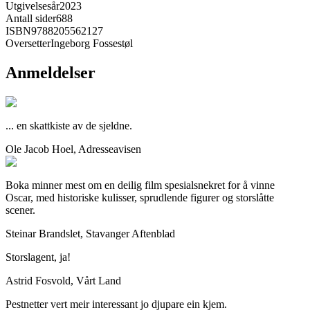
Utgivelsesår
2023
Antall sider
688
ISBN
9788205562127
Oversetter
Ingeborg Fossestøl
Anmeldelser
... en skattkiste av de sjeldne.
Ole Jacob Hoel, Adresseavisen
Boka minner mest om en deilig film spesialsnekret for å vinne
Oscar, med historiske kulisser, sprudlende figurer og storslåtte
scener.
Steinar Brandslet, Stavanger Aftenblad
Storslagent, ja!
Astrid Fosvold, Vårt Land
Pestnetter vert meir interessant jo djupare ein kjem.