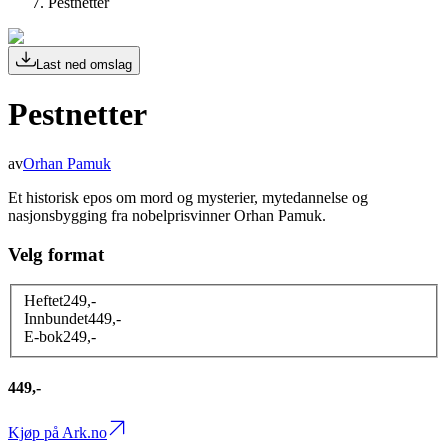
Pestnetter
Last ned omslag
Pestnetter
av
Orhan Pamuk
Et historisk epos om mord og mysterier, mytedannelse og
nasjonsbygging fra nobelprisvinner Orhan Pamuk.
Velg format
Heftet
249
,-
Innbundet
449
,-
E-bok
249
,-
449,-
Kjøp på Ark.no