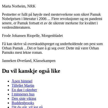
Marta Norheim, NRK
Pestnetter er fullt på høyde med mesterverkene som sikret Pamuk
Nobelprisen i litteratur i 2006 ... Flere revolusjoner og en pandemi
senere, er Pamuk fortsatt et av de sikreste merkene for kvalitet i
verdenslitteraturen.
Frode Johansen Riopelle, Morgenbladet
Få kan skrive så overskuddspreget og underholdende om pest som
Orhan Pamuk ...Det er bare å gi seg over: Dette må være Orhan
Pamuks mest lekne roman.
Janneken Øverland, Klassekampen
Du vil kanskje også like
Åpen himmel
Tilfellet Martin
En dag i oktober
I minnenes hus
Den siste viking
Buddenbrooks
Dit du går, vil jeg gå