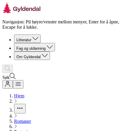
Navigasjon: Pil høyre/venstre mellom menyer, Enter for å åpne,
Escape for å lukke.
Litteratur
Fag og utdanning
Om Gyldendal
Søk
Hjem
Romaner