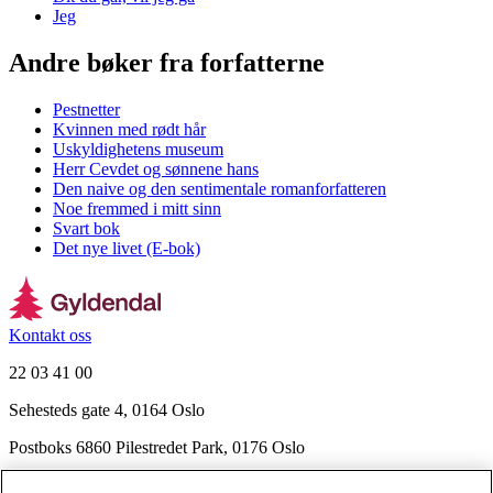
Jeg
Andre bøker fra forfatterne
Pestnetter
Kvinnen med rødt hår
Uskyldighetens museum
Herr Cevdet og sønnene hans
Den naive og den sentimentale romanforfatteren
Noe fremmed i mitt sinn
Svart bok
Det nye livet (E-bok)
Kontakt oss
22 03 41 00
Sehesteds gate 4, 0164 Oslo
Postboks 6860 Pilestredet Park, 0176 Oslo
Finn frem