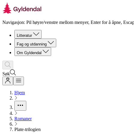
Navigasjon: Pil høyre/venstre mellom menyer, Enter for å åpne, Escap
Litteratur
Fag og utdanning
Om Gyldendal
Søk
Hjem
Romaner
Plate-trilogien