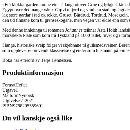
«Frå klokkargarden kunne ein sjå langt utover Grue og følgje Glåma br
Egypt over det mange vårar. Grøvi ut jord og sand ein stad, og lagt det
låg store gardar i rad og rekke. Gruset, Bårdrud, Tordrud, Mosegrein
den tid finnane kom til grenseskogane, men vegen var eldre enn som s
Med denne innleiinga til romanen
Johannes
teiknar Åsta Holth landska
morsslekta Plate som kom frå Tyskland på 1600-tallet, ruver og i forfa
I lange, historiske sveip følger vi skjebnane til gullsmedsveinen Berent 
som opplever ei omvendt klassereise og ender som husmann på Finns
Boka har etterord av Terje Tønnessen.
Produktinformasjon
Format
Heftet
Utgave
1
Målform
Nynorsk
Utgivelsesår
2021
ISBN
9788205559691
Du vil kanskje også like