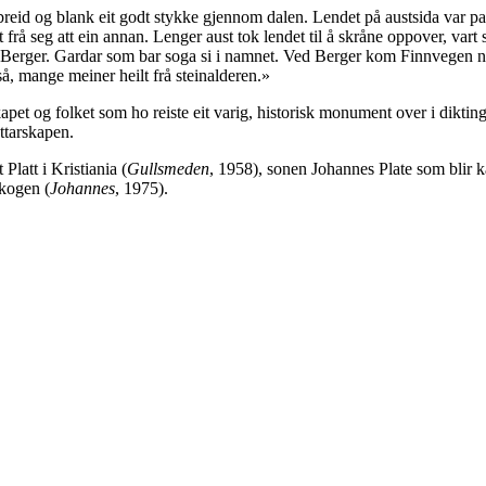
eid og blank eit godt stykke gjennom dalen. Lendet på austsida var pan
 frå seg att ein annan. Lenger aust tok lendet til å skråne oppover, var
, Berger. Gardar som bar soga si i namnet. Ved Berger kom Finnvegen ne
å, mange meiner heilt frå steinalderen.»
pet og folket som ho reiste eit varig, historisk monument over i dikting
ttarskapen.
Platt i Kristiania (
Gullsmeden
, 1958), sonen Johannes Plate som blir 
kogen (
Johannes
, 1975).