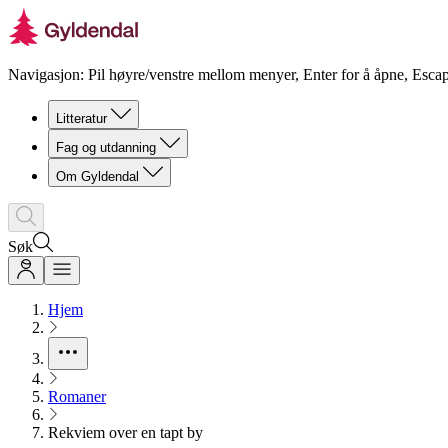
Navigasjon: Pil høyre/venstre mellom menyer, Enter for å åpne, Escap
Litteratur
Fag og utdanning
Om Gyldendal
Søk
Hjem
Romaner
Rekviem over en tapt by