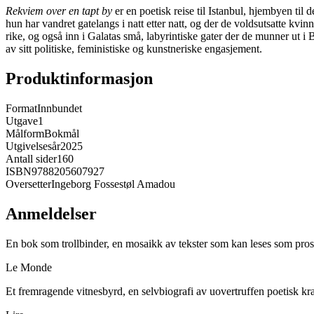
Rekviem over en tapt by
er en poetisk reise til Istanbul, hjembyen til
hun har vandret gatelangs i natt etter natt, og der de voldsutsatte kvi
rike, og også inn i Galatas små, labyrintiske gater der de munner ut 
av sitt politiske, feministiske og kunstneriske engasjement.
Produktinformasjon
Format
Innbundet
Utgave
1
Målform
Bokmål
Utgivelsesår
2025
Antall sider
160
ISBN
9788205607927
Oversetter
Ingeborg Fossestøl Amadou
Anmeldelser
En bok som trollbinder, en mosaikk av tekster som kan leses som pros
Le Monde
Et fremragende vitnesbyrd, en selvbiografi av uovertruffen poetisk kra