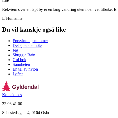
Lire
Rekviem over en tapt by er en lang vandring uten noen vei tilbake. En 
L`Humanite
Du vil kanskje også like
Forsvinningsnummer
Det sjuende møte
Jeg
Shuggie Bain
Gul bok
Sannheten
Engel av nylon
Løftet
Kontakt oss
22 03 41 00
Sehesteds gate 4, 0164 Oslo