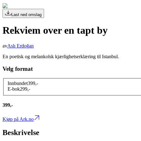
Last ned omslag
Rekviem over en tapt by
av
Aslı Erdoğan
En poetisk og melankolsk kjærlighetserklæring til Istanbul.
Velg format
Innbundet
399
,-
E-bok
299
,-
399,-
Kjøp på Ark.no
Beskrivelse