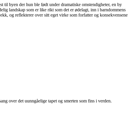
lest til byen der hun ble født under dramatiske omstendigheter, en by
åndelig landskap som er like rikt som det er ødelagt, inn i barndommens
kk, og reflekterer over sitt eget virke som forfatter og konsekvensene
sang over det uunngåelige tapet og smerten som fins i verden.