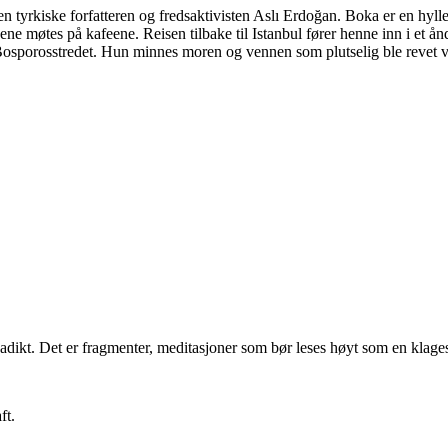
 den tyrkiske forfatteren og fredsaktivisten Aslı Erdoğan. Boka er en hyl
nnene møtes på kafeene. Reisen tilbake til Istanbul fører henne inn i et 
i Bosporosstredet. Hun minnes moren og vennen som plutselig ble revet ve
adikt. Det er fragmenter, meditasjoner som bør leses høyt som en klage
ft.