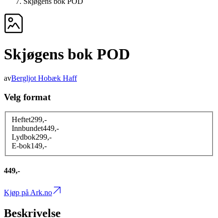
Skjøgens bok POD
Skjøgens bok POD
av
Bergljot Hobæk Haff
Velg format
Heftet
299
,-
Innbundet
449
,-
Lydbok
299
,-
E-bok
149
,-
449,-
Kjøp på Ark.no
Beskrivelse