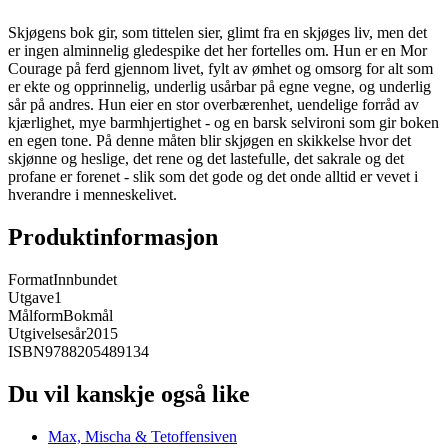
Skjøgens bok gir, som tittelen sier, glimt fra en skjøges liv, men det
er ingen alminnelig gledespike det her fortelles om. Hun er en Mor
Courage på ferd gjennom livet, fylt av ømhet og omsorg for alt som
er ekte og opprinnelig, underlig usårbar på egne vegne, og underlig
sår på andres. Hun eier en stor overbærenhet, uendelige forråd av
kjærlighet, mye barmhjertighet - og en barsk selvironi som gir boken
en egen tone. På denne måten blir skjøgen en skikkelse hvor det
skjønne og heslige, det rene og det lastefulle, det sakrale og det
profane er forenet - slik som det gode og det onde alltid er vevet i
hverandre i menneskelivet.
Produktinformasjon
Format
Innbundet
Utgave
1
Målform
Bokmål
Utgivelsesår
2015
ISBN
9788205489134
Du vil kanskje også like
Max, Mischa & Tetoffensiven