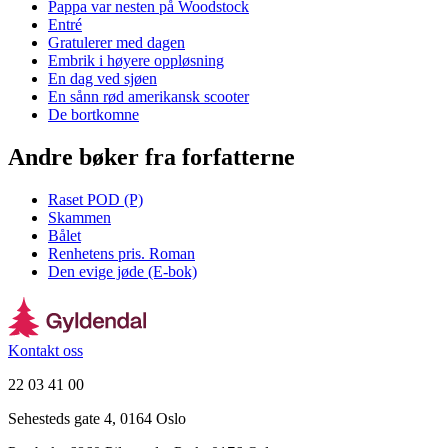
Pappa var nesten på Woodstock
Entré
Gratulerer med dagen
Embrik i høyere oppløsning
En dag ved sjøen
En sånn rød amerikansk scooter
De bortkomne
Andre bøker fra forfatterne
Raset POD (P)
Skammen
Bålet
Renhetens pris. Roman
Den evige jøde (E-bok)
Kontakt oss
22 03 41 00
Sehesteds gate 4, 0164 Oslo