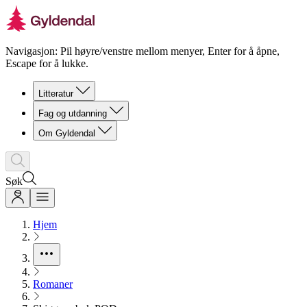
Navigasjon: Pil høyre/venstre mellom menyer, Enter for å åpne,
Escape for å lukke.
Litteratur
Fag og utdanning
Om Gyldendal
Søk
Hjem
Romaner