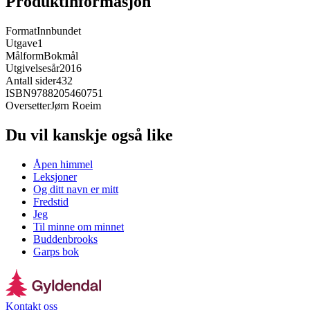
Produktinformasjon
Format
Innbundet
Utgave
1
Målform
Bokmål
Utgivelsesår
2016
Antall sider
432
ISBN
9788205460751
Oversetter
Jørn Roeim
Du vil kanskje også like
Åpen himmel
Leksjoner
Og ditt navn er mitt
Fredstid
Jeg
Til minne om minnet
Buddenbrooks
Garps bok
Kontakt oss