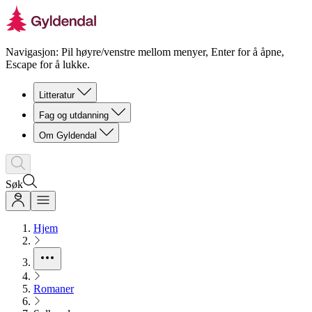
Navigasjon: Pil høyre/venstre mellom menyer, Enter for å åpne,
Escape for å lukke.
Litteratur
Fag og utdanning
Om Gyldendal
Søk
Hjem
Romaner