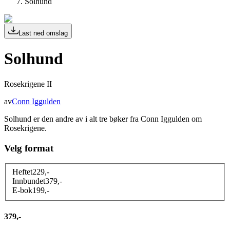
Solhund
Last ned omslag
Solhund
Rosekrigene II
av
Conn Iggulden
Solhund er den andre av i alt tre bøker fra Conn Iggulden om
Rosekrigene.
Velg format
Heftet
229
,-
Innbundet
379
,-
E-bok
199
,-
379,-