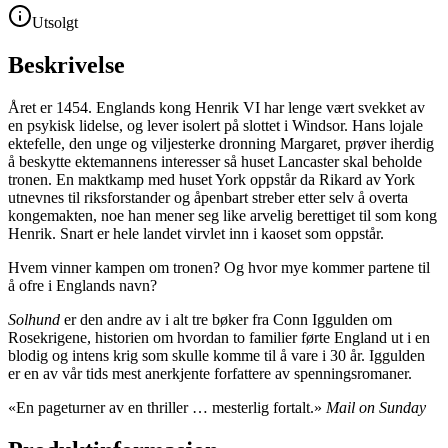
Utsolgt
Beskrivelse
Året er 1454. Englands kong Henrik VI har lenge vært svekket av
en psykisk lidelse, og lever isolert på slottet i Windsor. Hans lojale
ektefelle, den unge og viljesterke dronning Margaret, prøver iherdig
å beskytte ektemannens interesser så huset Lancaster skal beholde
tronen. En maktkamp med huset York oppstår da Rikard av York
utnevnes til riksforstander og åpenbart streber etter selv å overta
kongemakten, noe han mener seg like arvelig berettiget til som kong
Henrik. Snart er hele landet virvlet inn i kaoset som oppstår.
Hvem vinner kampen om tronen? Og hvor mye kommer partene til
å ofre i Englands navn?
Solhund
er den andre av i alt tre bøker fra Conn Iggulden om
Rosekrigene, historien om hvordan to familier førte England ut i en
blodig og intens krig som skulle komme til å vare i 30 år. Iggulden
er en av vår tids mest anerkjente forfattere av spenningsromaner.
«En pageturner av en thriller … mesterlig fortalt.»
Mail on Sunday