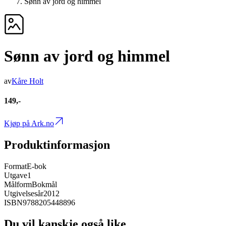
Sønn av jord og himmel
Sønn av jord og himmel
av
Kåre Holt
149,-
Kjøp på Ark.no
Produktinformasjon
Format
E-bok
Utgave
1
Målform
Bokmål
Utgivelsesår
2012
ISBN
9788205448896
Du vil kanskje også like