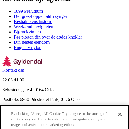
1899 Preludium
Der gresshoppen aldri synger
Bestialitetens historie
Week-end i evigheten
Bjørnekvinnen
Før plogen din over de dødes knokler
Din nestes eiendom
Engel av nylon
Kontakt oss
22 03 41 00
Sehesteds gate 4, 0164 Oslo
Postboks 6860 Pilestredet Park, 0176 Oslo
Finn frem
By clicking “Accept All Cookies”, you agree to the storing of
Nyhetsbrev
cookies on your device to enhance site navigation, analyze site
Ledige stillinger
usage, and assist in our marketing efforts.