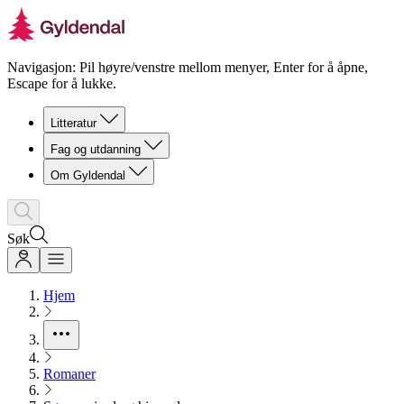
Navigasjon: Pil høyre/venstre mellom menyer, Enter for å åpne,
Escape for å lukke.
Litteratur
Fag og utdanning
Om Gyldendal
Søk
Hjem
Romaner