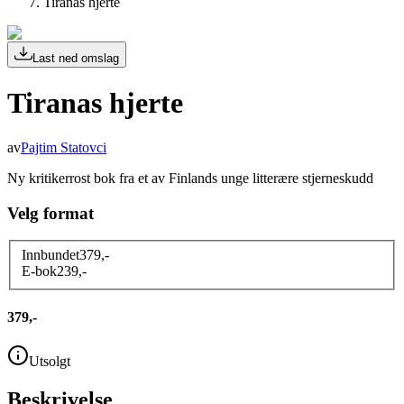
Tiranas hjerte
Last ned omslag
Tiranas hjerte
av
Pajtim Statovci
Ny kritikerrost bok fra et av Finlands unge litterære stjerneskudd
Velg format
Innbundet
379
,-
E-bok
239
,-
379,-
Utsolgt
Beskrivelse