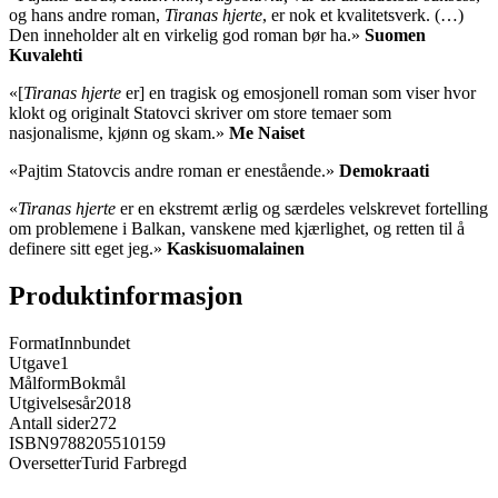
og hans andre roman,
Tiranas hjerte
, er nok et kvalitetsverk. (…)
Den inneholder alt en virkelig god roman bør ha.»
Suomen
Kuvalehti
«[
Tiranas hjerte
er] en tragisk og emosjonell roman som viser hvor
klokt og originalt Statovci skriver om store temaer som
nasjonalisme, kjønn og skam.»
Me Naiset
«Pajtim Statovcis andre roman er enestående.»
Demokraati
«
Tiranas hjerte
er en ekstremt ærlig og særdeles velskrevet fortelling
om problemene i Balkan, vanskene med kjærlighet, og retten til å
definere sitt eget jeg.»
Kaskisuomalainen
Produktinformasjon
Format
Innbundet
Utgave
1
Målform
Bokmål
Utgivelsesår
2018
Antall sider
272
ISBN
9788205510159
Oversetter
Turid Farbregd