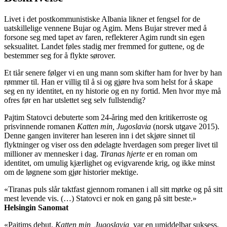
Livet i det postkommunistiske Albania likner et fengsel for de
uatskillelige vennene Bujar og Agim. Mens Bujar strever med å
forsone seg med tapet av faren, reflekterer Agim rundt sin egen
seksualitet. Landet føles stadig mer fremmed for guttene, og de
bestemmer seg for å flykte sørover.
Et tiår senere følger vi en ung mann som skifter ham for hver by han
rømmer til. Han er villig til å si og gjøre hva som helst for å skape
seg en ny identitet, en ny historie og en ny fortid. Men hvor mye må
ofres før en har utslettet seg selv fullstendig?
Pajtim Statovci debuterte som 24-åring med den kritikerroste og
prisvinnende romanen
Katten min, Jugoslavia
(norsk utgave 2015).
Denne gangen inviterer han leseren inn i det skjøre sinnet til
flyktninger og viser oss den ødelagte hverdagen som preger livet til
millioner av mennesker i dag.
Tiranas hjerte
er en roman om
identitet, om umulig kjærlighet og evigvarende krig, og ikke minst
om de løgnene som gjør historier mektige.
«Tiranas puls slår taktfast gjennom romanen i all sitt mørke og på sitt
mest levende vis. (…) Statovci er nok en gang på sitt beste.»
Helsingin Sanomat
«Pajtims debut,
Katten min, Jugoslavia,
var en umiddelbar suksess,