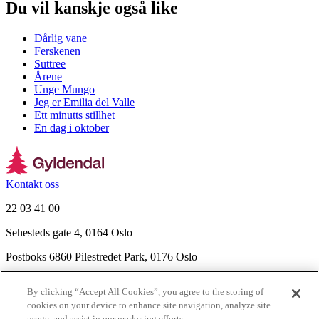
Du vil kanskje også like
Dårlig vane
Ferskenen
Suttree
Årene
Unge Mungo
Jeg er Emilia del Valle
Ett minutts stillhet
En dag i oktober
Kontakt oss
22 03 41 00
Sehesteds gate 4, 0164 Oslo
Postboks 6860 Pilestredet Park, 0176 Oslo
Finn frem
By clicking “Accept All Cookies”, you agree to the storing of
Nyhetsbrev
cookies on your device to enhance site navigation, analyze site
Ledige stillinger
usage, and assist in our marketing efforts.