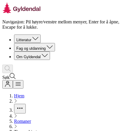
Navigasjon: Pil høyre/venstre mellom menyer, Enter for å åpne,
Escape for å lukke.
Litteratur
Fag og utdanning
Om Gyldendal
Søk
Hjem
Romaner