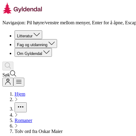
Navigasjon: Pil høyre/venstre mellom menyer, Enter for å åpne, Escap
Litteratur
Fag og utdanning
Om Gyldendal
Søk
Hjem
Romaner
Tolv ord fra Oskar Maier