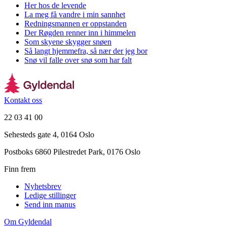
Her hos de levende
La meg få vandre i min sannhet
Redningsmannen er oppstanden
Der Røgden renner inn i himmelen
Som skyene skygger snøen
Så langt hjemmefra, så nær der jeg bor
Snø vil falle over snø som har falt
Kontakt oss
22 03 41 00
Sehesteds gate 4, 0164 Oslo
Postboks 6860 Pilestredet Park, 0176 Oslo
Finn frem
Nyhetsbrev
Ledige stillinger
Send inn manus
Om Gyldendal