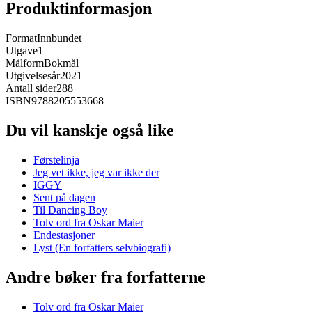
Produktinformasjon
Format
Innbundet
Utgave
1
Målform
Bokmål
Utgivelsesår
2021
Antall sider
288
ISBN
9788205553668
Du vil kanskje også like
Førstelinja
Jeg vet ikke, jeg var ikke der
IGGY
Sent på dagen
Til Dancing Boy
Tolv ord fra Oskar Maier
Endestasjoner
Lyst (En forfatters selvbiografi)
Andre bøker fra forfatterne
Tolv ord fra Oskar Maier