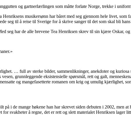
gutten og gartnerlærlingen som måtte forlate Norge, trekke i uniform o
ea Henriksens musikersønn har båret med seg gjennom hele livet, som fa
 seg til å reise til Sverige for å skrive sanger til det som skal bli hans a
d seg har de alle brevene Tea Henriksen skrev til sin kjære Oskar, og 
maner.»
lighet. … full av sterke bilder, sammenlikninger, anekdoter og kuriosa 
 vesen, grunnleggende eksistensielle spørsmål, rett og galt, mennesken
sammensatte og mangefasetterte romanen om krig og umulig kjærlighet, so
lt på i de mange bøkene han har skrevet siden debuten i 2002, men at han
 for svakheter å regne, det er rett og slett materialet Henriksen lager lit