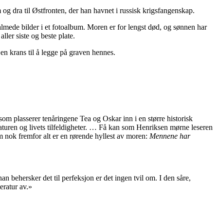
g dra til Østfronten, der han havnet i russisk krigsfangenskap.
lmede bilder i et fotoalbum. Moren er for lengst død, og sønnen har
ller siste og beste plate.
en krans til å legge på graven hennes.
som plasserer tenåringene Tea og Oskar inn i en større historisk
aturen og livets tilfeldigheter. … Få kan som Henriksen mørne leseren
m nok fremfor alt er en rørende hyllest av moren:
Mennene har
 behersker det til perfeksjon er det ingen tvil om. I den såre,
teratur av.»