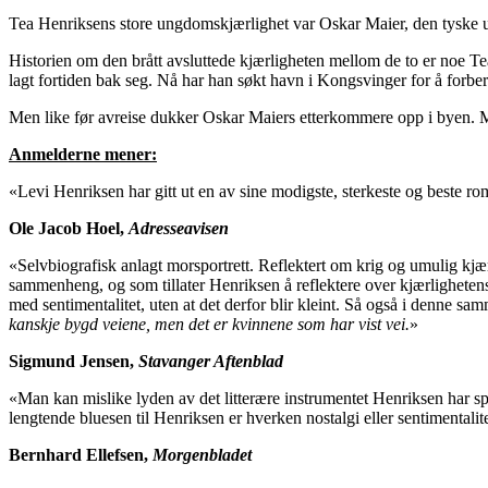
Tea Henriksens store ungdomskjærlighet var Oskar Maier, den tyske ung
Historien om den brått avsluttede kjærligheten mellom de to er noe T
lagt fortiden bak seg. Nå har han søkt havn i Kongsvinger for å forberede
Men like før avreise dukker Oskar Maiers etterkommere opp i byen. Me
Anmelderne mener:
«Levi Henriksen har gitt ut en av sine modigste, sterkeste og beste ro
Ole Jacob Hoel,
Adresseavisen
«Selvbiografisk anlagt morsportrett. Reflektert om krig og umulig kjær
sammenheng, og som tillater Henriksen å reflektere over kjærlighetens
med sentimentalitet, uten at det derfor blir kleint. Så også i denne 
kanskje bygd veiene, men det er kvinnene som har vist vei.
»
Sigmund Jensen,
Stavanger Aftenblad
«Man kan mislike lyden av det litterære instrumentet Henriksen har spi
lengtende bluesen til Henriksen er hverken nostalgi eller sentimentalitet
Bernhard Ellefsen,
Morgenbladet