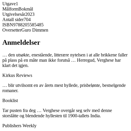
Utgave
1
Målform
Bokmål
Utgivelsesår
2023
Antall sider
704
ISBN
9788205585485
Oversetter
Guro Dimmen
Anmeldelser
… den utsøkte, enestående, litterære nytelsen i at alle brikkene faller
på plass på en måte man ikke forutså … Herregud, Verghese har
klart det igjen.
Kirkus Reviews
… blir utvilsomt en av årets mest hyllede, prisbelønte, bestselgende
romaner.
Booklist
Tar pusten fra deg … Verghese overgår seg selv med denne
storslåtte og blendende hyllesten til 1900-tallets India.
Publishers Weekly