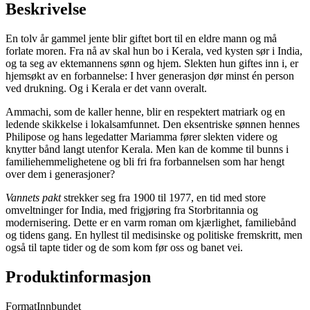
Beskrivelse
En tolv år gammel jente blir giftet bort til en eldre mann og må
forlate moren. Fra nå av skal hun bo i Kerala, ved kysten sør i India,
og ta seg av ektemannens sønn og hjem. Slekten hun giftes inn i, er
hjemsøkt av en forbannelse: I hver generasjon dør minst én person
ved drukning. Og i Kerala er det vann overalt.
Ammachi, som de kaller henne, blir en respektert matriark og en
ledende skikkelse i lokalsamfunnet. Den eksentriske sønnen hennes
Philipose og hans legedatter Mariamma fører slekten videre og
knytter bånd langt utenfor Kerala. Men kan de komme til bunns i
familiehemmelighetene og bli fri fra forbannelsen som har hengt
over dem i generasjoner?
Vannets pakt
strekker seg fra 1900 til 1977, en tid med store
omveltninger for India, med frigjøring fra Storbritannia og
modernisering. Dette er en varm roman om kjærlighet, familiebånd
og tidens gang. En hyllest til medisinske og politiske fremskritt, men
også til tapte tider og de som kom før oss og banet vei.
Produktinformasjon
Format
Innbundet