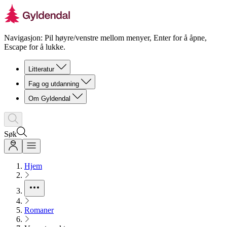
Navigasjon: Pil høyre/venstre mellom menyer, Enter for å åpne,
Escape for å lukke.
Litteratur
Fag og utdanning
Om Gyldendal
Søk
Hjem
Romaner