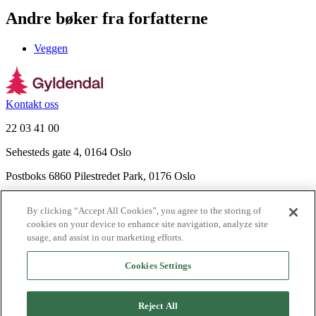
Andre bøker fra forfatterne
Veggen
Kontakt oss
22 03 41 00
Sehesteds gate 4, 0164 Oslo
Postboks 6860 Pilestredet Park, 0176 Oslo
Finn frem
By clicking “Accept All Cookies”, you agree to the storing of
Nyhetsbrev
cookies on your device to enhance site navigation, analyze site
Ledige stillinger
usage, and assist in our marketing efforts.
Send inn manus
Cookies Settings
Om Gyldendal
Support
Reject All
Presse