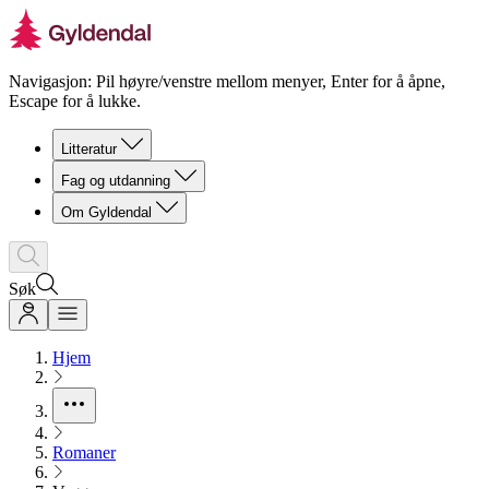
Navigasjon: Pil høyre/venstre mellom menyer, Enter for å åpne,
Escape for å lukke.
Litteratur
Fag og utdanning
Om Gyldendal
Søk
Hjem
Romaner