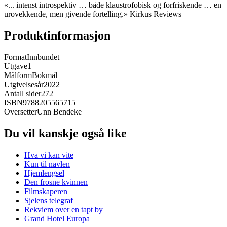
«... intenst introspektiv … både klaustrofobisk og forfriskende … en
urovekkende, men givende fortelling.» Kirkus Reviews
Produktinformasjon
Format
Innbundet
Utgave
1
Målform
Bokmål
Utgivelsesår
2022
Antall sider
272
ISBN
9788205565715
Oversetter
Unn Bendeke
Du vil kanskje også like
Hva vi kan vite
Kun til navlen
Hjemlengsel
Den frosne kvinnen
Filmskaperen
Sjelens telegraf
Rekviem over en tapt by
Grand Hotel Europa