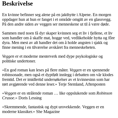
Beskrivelse
En kvinne befinner seg alene på en jakthytte i Alpene. En morgen
oppdager hun at hun er fanget i et område omgitt av en glassvegg.
På den andre siden av veggen ser menneskene ut til å være døde.
Sammen med noen få dyr skaper kvinnen seg et liv i fjellene, et liv
som handler om å skaffe mat, hogge ved, vedlikeholde hytta og fôre
dyra. Men mest av alt handler det om å holde angsten i sjakk og
finne mening i en tilværelse avskåret fra menneskeheten.
Veggen
er et moderne mesterverk med dype psykologiske og
politiske undertoner.
«En god roman kan leses på flere måter.
Veggen
er en spennende
robinsonade, men også et dyptfølt innlegg i debatten om vår klodes
fremtid. Det er imidlertid undersøkelser av et kvinnesinn som har
rørt avgjørende ved denne leser.» Terje Stemland, Aftenposten
«
Veggen
er en strålende roman … like oppslukende som
Robinson
Crusoe
.» Doris Lessing
«Skremmende, fantastisk og dypt urovekkende. Veggen er en
moderne klassiker.» She Magazine