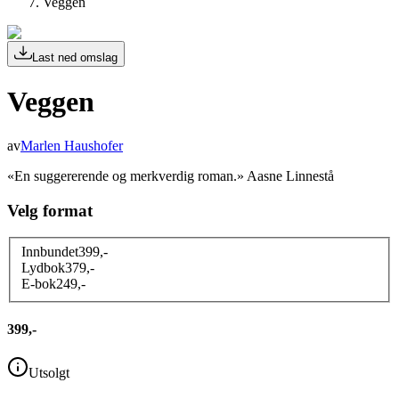
Veggen
Last ned omslag
Veggen
av
Marlen Haushofer
«En suggererende og merkverdig roman.» Aasne Linnestå
Velg format
Innbundet
399
,-
Lydbok
379
,-
E-bok
249
,-
399,-
Utsolgt