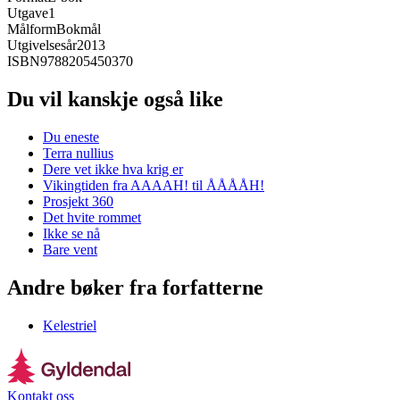
Utgave
1
Målform
Bokmål
Utgivelsesår
2013
ISBN
9788205450370
Du vil kanskje også like
Du eneste
Terra nullius
Dere vet ikke hva krig er
Vikingtiden fra AAAAH! til ÅÅÅÅH!
Prosjekt 360
Det hvite rommet
Ikke se nå
Bare vent
Andre bøker fra forfatterne
Kelestriel
Kontakt oss