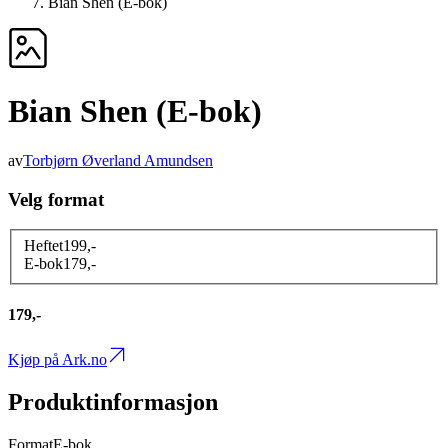
Bian Shen (E-bok)
Bian Shen (E-bok)
av
Torbjørn Øverland Amundsen
Velg format
Heftet
199
,-
E-bok
179
,-
179,-
Kjøp på Ark.no
Produktinformasjon
Format
E-bok