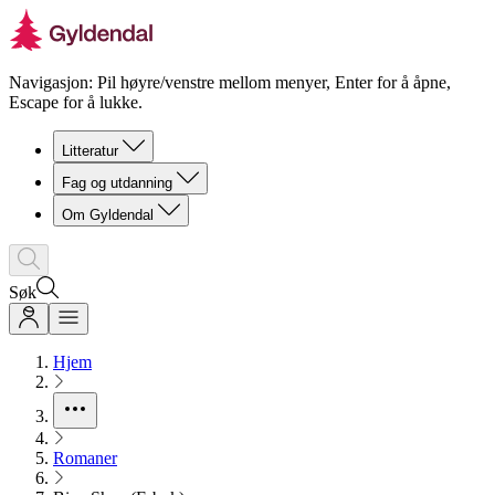
Navigasjon: Pil høyre/venstre mellom menyer, Enter for å åpne,
Escape for å lukke.
Litteratur
Fag og utdanning
Om Gyldendal
Søk
Hjem
Romaner