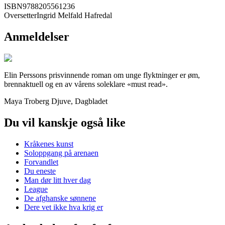
ISBN
9788205561236
Oversetter
Ingrid Melfald Hafredal
Anmeldelser
Elin Perssons prisvinnende roman om unge flyktninger er øm,
brennaktuell og en av vårens soleklare «must read».
Maya Troberg Djuve, Dagbladet
Du vil kanskje også like
Kråkenes kunst
Soloppgang på arenaen
Forvandlet
Du eneste
Man dør litt hver dag
League
De afghanske sønnene
Dere vet ikke hva krig er