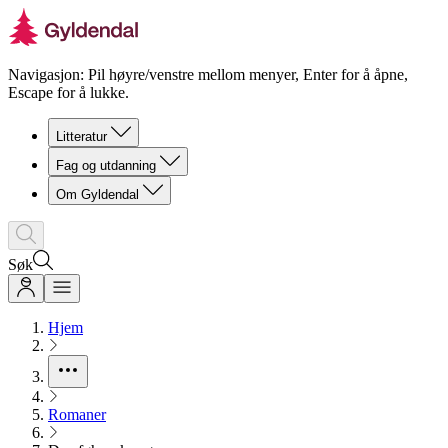
Navigasjon: Pil høyre/venstre mellom menyer, Enter for å åpne,
Escape for å lukke.
Litteratur
Fag og utdanning
Om Gyldendal
Søk
Hjem
Romaner