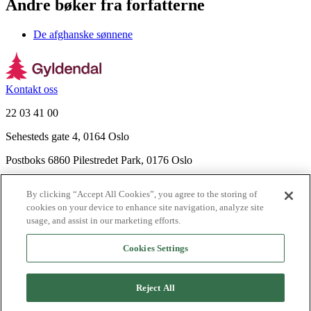
Andre bøker fra forfatterne
De afghanske sønnene
Kontakt oss
22 03 41 00
Sehesteds gate 4, 0164 Oslo
Postboks 6860 Pilestredet Park, 0176 Oslo
Finn frem
By clicking “Accept All Cookies”, you agree to the storing of
Nyhetsbrev
cookies on your device to enhance site navigation, analyze site
Ledige stillinger
usage, and assist in our marketing efforts.
Send inn manus
Cookies Settings
Om Gyldendal
Support
Reject All
Presse
Agency