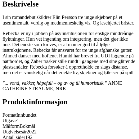
Beskrivelse
I sin romandebut skildrer Elin Persson tre unge skjebner på et
usentimentalt, verdig og medmenneskelig vis. Og lesehjertet brister.
Rebecka er ny i jobben på asylinstitusjonen for enslige mindreårige
flyktninger. Hun vet ingenting om integrering, men det gjør ikke
noe. Det eneste som kreves, er at man er god til å følge
instruksjonene. Rebecka får ansvaret for tre unge afghanske gutter.
Ahmed danser med hoftene, Hamid har brevet fra UDI liggende på
nattbordet, og Zaher trasker stille rundt i gangene med sine glitrende
plastsandaler. Rebecka forsøker å opprettholde en slags distanse,
men det er vanskelig når det er ekte liv, skjebner og følelser på spill.
"... vond, vakker, håpefull – og av og til humoristisk."
ANNE
CATHRINE STRAUME, NRK
Produktinformasjon
Format
Innbundet
Utgave
1
Målform
Bokmål
Utgivelsesår
2022
Antall sider
192