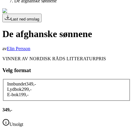
De afghanske sønnene
Last ned omslag
De afghanske sønnene
av
Elin Persson
VINNER AV NORDISK RÅDS LITTERATURPRIS
Velg format
Innbundet
349
,-
Lydbok
299
,-
E-bok
199
,-
349,-
Utsolgt