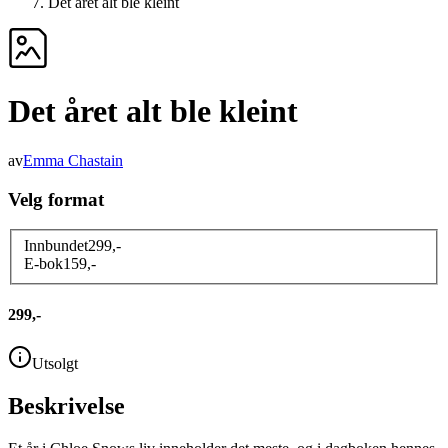
Det året alt ble kleint
Det året alt ble kleint
av
Emma Chastain
Velg format
Innbundet
299
,-
E-bok
159
,-
299,-
Utsolgt
Beskrivelse