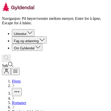
Navigasjon: Pil høyre/venstre mellom menyer, Enter for å åpne,
Escape for å lukke.
Litteratur
Fag og utdanning
Om Gyldendal
Søk
Hjem
Romaner