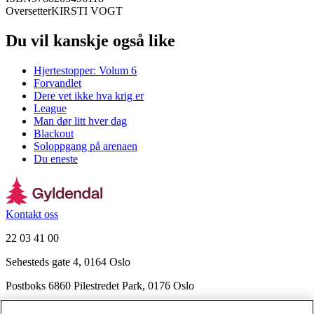
Oversetter
KIRSTI VOGT
Du vil kanskje også like
Hjertestopper: Volum 6
Forvandlet
Dere vet ikke hva krig er
League
Man dør litt hver dag
Blackout
Soloppgang på arenaen
Du eneste
Kontakt oss
22 03 41 00
Sehesteds gate 4, 0164 Oslo
Postboks 6860 Pilestredet Park, 0176 Oslo
Finn frem