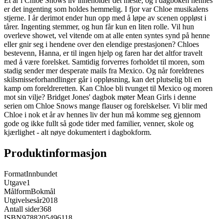
Et år i Chloe Snows liv inneholder det meste, og i dagboken hennes
er det ingenting som holdes hemmelig. I fjor var Chloe musikalens
stjerne. I år derimot ender hun opp med å løpe av scenen oppløst i
tårer. Ingenting stemmer, og hun får kun en liten rolle. Vil hun
overleve showet, vel vitende om at alle enten syntes synd på henne
eller gnir seg i hendene over den elendige prestasjonen? Chloes
bestevenn, Hanna, er til ingen hjelp og faren har det altfor travelt
med å være forelsket. Samtidig forverres forholdet til moren, som
stadig sender mer desperate mails fra Mexico. Og når foreldrenes
skilsmisseforhandlinger går i oppløsning, kan det plutselig bli en
kamp om foreldreretten. Kan Chloe bli tvunget til Mexico og moren
mot sin vilje? Bridget Jones' dagbok møter Mean Girls i denne
serien om Chloe Snows mange flauser og forelskelser. Vi blir med
Chloe i nok et år av hennes liv der hun må komme seg gjennom
gode og ikke fullt så gode tider med familier, venner, skole og
kjærlighet - alt nøye dokumentert i dagbokform.
Produktinformasjon
Format
Innbundet
Utgave
1
Målform
Bokmål
Utgivelsesår
2018
Antall sider
368
ISBN
9788205496118