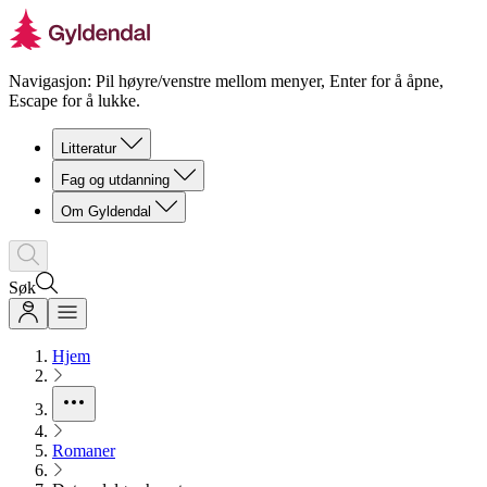
Navigasjon: Pil høyre/venstre mellom menyer, Enter for å åpne,
Escape for å lukke.
Litteratur
Fag og utdanning
Om Gyldendal
Søk
Hjem
Romaner