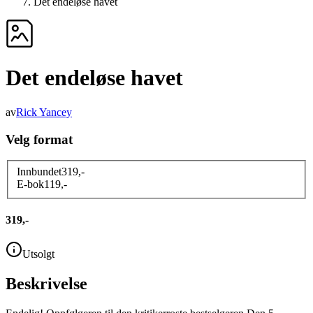
Det endeløse havet
Det endeløse havet
av
Rick Yancey
Velg format
Innbundet
319
,-
E-bok
119
,-
319,-
Utsolgt
Beskrivelse