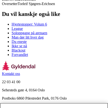
Oversetter
Torleif Sjøgren-Erichsen
Du vil kanskje også like
Hjertestopper: Volum 6
League
Soloppgang på arenaen
Man dør litt hver dag
Du eneste
Ikke se nå
Blackout
Forvandlet
Kontakt oss
22 03 41 00
Sehesteds gate 4, 0164 Oslo
Postboks 6860 Pilestredet Park, 0176 Oslo
Finn frem