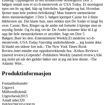
Endelig! Oppfølgeren til den kritikerroste bestselgeren Den 5.
bølgen omtalt som et sci-fi-mesterverk av USA Today. Et storslagent
epos om liv og død, håp og fortvilelse, kjærlighet og hat. Hvordan
fjerner man hele jordens befolkning? Man frarøver menneskene
deres menneskelighet. I Den 5. bølgen kjempet Cassie for å finne
lillebroren sin. Det klarte hun, men striden mot De Andre er langt fra
over. Cassie, Ben, Ringer og de andre må fortsette å kjempe mot en
usynlig fiende. Og én ting vet de: De Andre kommer ikke til å gi
opp før hele menneskeheten er utryddet. Sagt om Den 5.
Bølgen:.Bare les den.-Entertainment Weekly.Et moderne sci-fi-
mesterverk.-USA Today.Vanvittig underholdende ... jeg kunne ikke
få bladd om sidene fort nok.- The New York Times Book
Review.Intet mindre enn oppsiktsvekkende bra. -Kirkus Reviews
(starred review).Gripende! -Publishers Weekly (starred review).Alle
jeg stoler på når det gjelder bøker sier at jeg må lese denne. -The
Atlantic Wire..
Produktinformasjon
Format
Innbundet
Utgave
1
Målform
Bokmål
Utgivelsesår
2015
Antall sider
320
ISBN
9788205430020