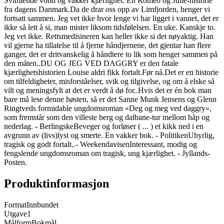
Svimlende vond og vakker kjærlighet. En Romeo og Julie-historie
fra dagens Danmark.Da de drar oss opp av Limfjorden, henger vi
fortsatt sammen. Jeg vet ikke hvor lenge vi har ligget i vannet, det er
ikke så lett å si, man mister liksom tidsfølelsen. En uke. Kanskje to.
Jeg vet ikke. Rettsmedisineren kan heller ikke si det nøyaktig. Han
vil gjerne ha tillatelse til å fjerne håndjernene, det gjentar han flere
ganger, det er dritvanskelig å håndtere to lik som henger sammen på
den måten..DU OG JEG VED DAGGRY er den fatale
kjærlighetshistorien Louise aldri fikk fortalt.Før nå.Det er en historie
om tilfeldigheter, misforståelser, svik og tilgivelse, og om å elske så
vilt og meningsfylt at det er verdt å dø for..Hvis det er én bok man
bare må lese denne høsten, så er det Sanne Munk Jensens og Glenn
Ringtveds formidable ungdomsroman »Deg og meg ved daggry«,
som fremstår som den villeste berg og dalbane-tur mellom håp og
nederlag. - BerlingskeBeveger og forløser ( ... ) et kikk ned i en
avgrunn av (livs)lyst og smerte. En vakker bok. - PolitikenUhyrlig,
tragisk og godt fortalt..- WeekendavisenInteressant, modig og
fengslende ungdomsroman om tragisk, ung kjærlighet. - Jyllands-
Posten.
Produktinformasjon
Format
Innbundet
Utgave
1
Målform
Bokmål