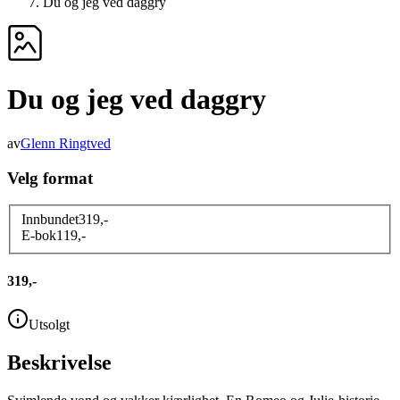
Du og jeg ved daggry
Du og jeg ved daggry
av
Glenn Ringtved
Velg format
Innbundet
319
,-
E-bok
119
,-
319,-
Utsolgt
Beskrivelse