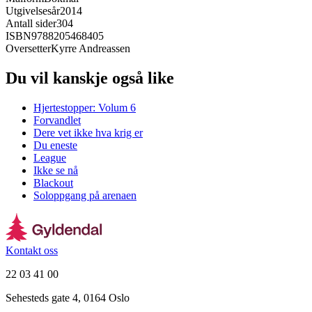
Utgivelsesår
2014
Antall sider
304
ISBN
9788205468405
Oversetter
Kyrre Andreassen
Du vil kanskje også like
Hjertestopper: Volum 6
Forvandlet
Dere vet ikke hva krig er
Du eneste
League
Ikke se nå
Blackout
Soloppgang på arenaen
Kontakt oss
22 03 41 00
Sehesteds gate 4, 0164 Oslo