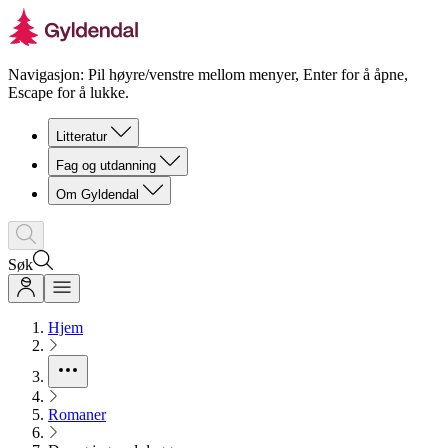
Navigasjon: Pil høyre/venstre mellom menyer, Enter for å åpne,
Escape for å lukke.
Litteratur
Fag og utdanning
Om Gyldendal
Søk
Hjem
Romaner