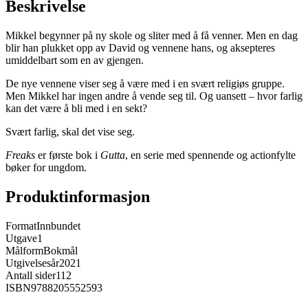
Beskrivelse
Mikkel begynner på ny skole og sliter med å få venner. Men en dag
blir han plukket opp av David og vennene hans, og aksepteres
umiddelbart som en av gjengen.
De nye vennene viser seg å være med i en svært religiøs gruppe.
Men Mikkel har ingen andre å vende seg til. Og uansett – hvor farlig
kan det være å bli med i en sekt?
Svært farlig, skal det vise seg.
Freaks
er første bok i
Gutta
, en serie med spennende og actionfylte
bøker for ungdom.
Produktinformasjon
Format
Innbundet
Utgave
1
Målform
Bokmål
Utgivelsesår
2021
Antall sider
112
ISBN
9788205552593