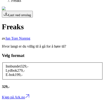
Freaks
Last ned omslag
Freaks
av
Jan Tore Noreng
Hvor langt er du villig til å gå for å høre til?
Velg format
Innbundet
329
,-
Lydbok
279
,-
E-bok
199
,-
329,-
Kjøp på Ark.no