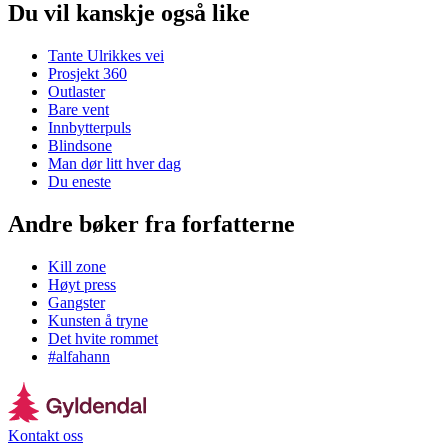
Du vil kanskje også like
Tante Ulrikkes vei
Prosjekt 360
Outlaster
Bare vent
Innbytterpuls
Blindsone
Man dør litt hver dag
Du eneste
Andre bøker fra forfatterne
Kill zone
Høyt press
Gangster
Kunsten å tryne
Det hvite rommet
#alfahann
Kontakt oss