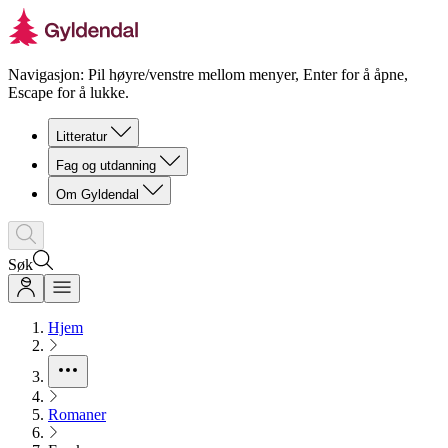
Navigasjon: Pil høyre/venstre mellom menyer, Enter for å åpne,
Escape for å lukke.
Litteratur
Fag og utdanning
Om Gyldendal
Søk
Hjem
Romaner