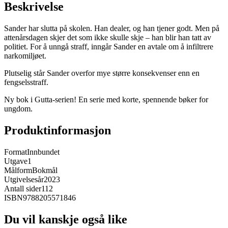
Beskrivelse
Sander har slutta på skolen. Han dealer, og han tjener godt. Men på
attenårsdagen skjer det som ikke skulle skje – han blir han tatt av
politiet. For å unngå straff, inngår Sander en avtale om å infiltrere
narkomiljøet.
Plutselig står Sander overfor mye større konsekvenser enn en
fengselsstraff.
Ny bok i Gutta-serien! En serie med korte, spennende bøker for
ungdom.
Produktinformasjon
Format
Innbundet
Utgave
1
Målform
Bokmål
Utgivelsesår
2023
Antall sider
112
ISBN
9788205571846
Du vil kanskje også like