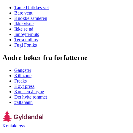
Tante Ulrikkes vei
Bare vent
Knokkelsamleren
Ikke visne
Ikke se nå
Innbytterpuls
Terra nullius
Fugl Føniks
Andre bøker fra forfatterne
Gangster
Kill zone
Freaks
Høyt press
Kunsten å tryne
Det hvite rommet
#alfahann
Kontakt oss