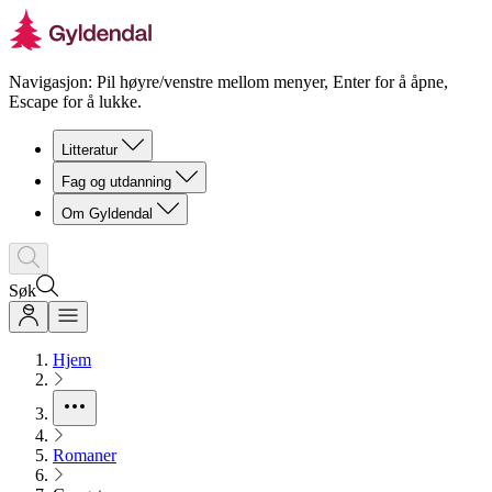
Navigasjon: Pil høyre/venstre mellom menyer, Enter for å åpne,
Escape for å lukke.
Litteratur
Fag og utdanning
Om Gyldendal
Søk
Hjem
Romaner