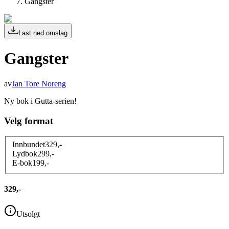
Gangster
Last ned omslag
Gangster
av
Jan Tore Noreng
Ny bok i Gutta-serien!
Velg format
Innbundet
329
,-
Lydbok
299
,-
E-bok
199
,-
329,-
Utsolgt