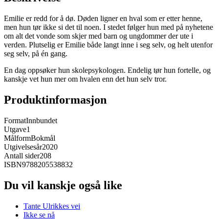
Emilie er redd for å dø. Døden ligner en hval som er etter henne,
men hun tør ikke si det til noen. I stedet følger hun med på nyhetene
om alt det vonde som skjer med barn og ungdommer der ute i
verden. Plutselig er Emilie både langt inne i seg selv, og helt utenfor
seg selv, på én gang.
En dag oppsøker hun skolepsykologen. Endelig tør hun fortelle, og
kanskje vet hun mer om hvalen enn det hun selv tror.
Produktinformasjon
Format
Innbundet
Utgave
1
Målform
Bokmål
Utgivelsesår
2020
Antall sider
208
ISBN
9788205538832
Du vil kanskje også like
Tante Ulrikkes vei
Ikke se nå