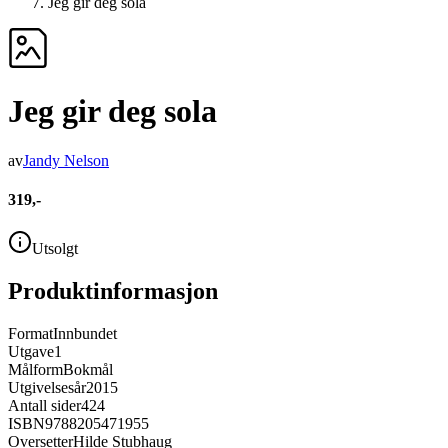
Jeg gir deg sola
Jeg gir deg sola
av
Jandy Nelson
319,-
Utsolgt
Produktinformasjon
Format
Innbundet
Utgave
1
Målform
Bokmål
Utgivelsesår
2015
Antall sider
424
ISBN
9788205471955
Oversetter
Hilde Stubhaug