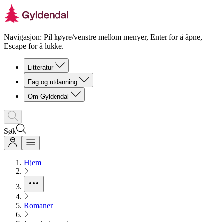
Navigasjon: Pil høyre/venstre mellom menyer, Enter for å åpne,
Escape for å lukke.
Litteratur
Fag og utdanning
Om Gyldendal
Søk
Hjem
Romaner