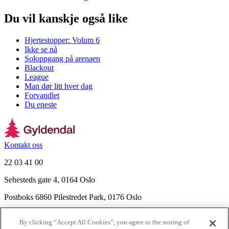
Du vil kanskje også like
Hjertestopper: Volum 6
Ikke se nå
Soloppgang på arenaen
Blackout
League
Man dør litt hver dag
Forvandlet
Du eneste
Kontakt oss
22 03 41 00
Sehesteds gate 4, 0164 Oslo
Postboks 6860 Pilestredet Park, 0176 Oslo
Finn frem
By clicking “Accept All Cookies”, you agree to the storing of