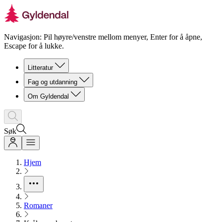
Navigasjon: Pil høyre/venstre mellom menyer, Enter for å åpne,
Escape for å lukke.
Litteratur
Fag og utdanning
Om Gyldendal
Søk
Hjem
Romaner