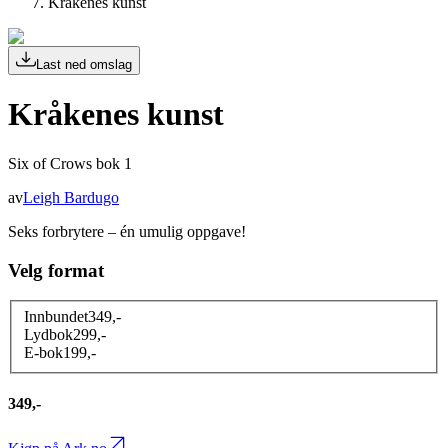
Kråkenes kunst
Last ned omslag
Kråkenes kunst
Six of Crows bok 1
av
Leigh Bardugo
Seks forbrytere – én umulig oppgave!
Velg format
Innbundet
349
,-
Lydbok
299
,-
E-bok
199
,-
349,-