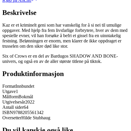
Kjøp på Ark.no
Beskrivelse
Kaz er et kriminelt geni som har vanskelig for å si nei til umulige
oppgaver. Med hjelp fra fem livsfarlige forbrytere, hver av dem med
spesielle evner, vil han forsøke å befri et gissel fra en uinntakelig
festning. Belønningen er enorm, men klarer de ikke oppdraget er
trusselen om den sikre død like stor.
Six of Crows er en del av Bardugos SHADOW AND BONE-
univers, og også en av de aller største titlene på tiktok.
Produktinformasjon
Format
Innbundet
Utgave
1
Målform
Bokmål
Utgivelsesår
2022
Antall sider
64
ISBN
9788205561342
Oversetter
Hilde Stubhaug
Du vil kanskje også like