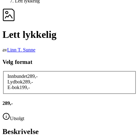
Lett lykkelig
Lett lykkelig
av
Linn T. Sunne
Velg format
Innbundet
289
,-
Lydbok
289
,-
E-bok
199
,-
289,-
Utsolgt
Beskrivelse