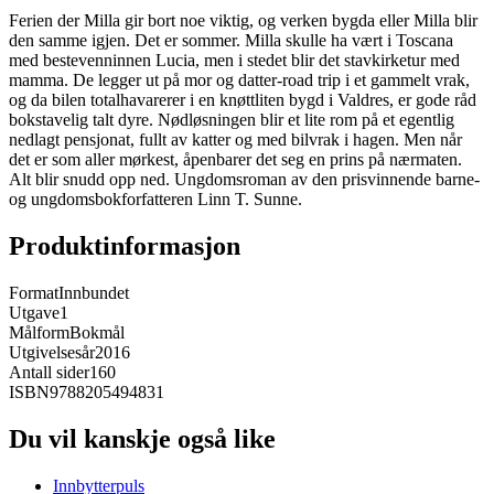
Ferien der Milla gir bort noe viktig, og verken bygda eller Milla blir
den samme igjen. Det er sommer. Milla skulle ha vært i Toscana
med bestevenninnen Lucia, men i stedet blir det stavkirketur med
mamma. De legger ut på mor og datter-road trip i et gammelt vrak,
og da bilen totalhavarerer i en knøttliten bygd i Valdres, er gode råd
bokstavelig talt dyre. Nødløsningen blir et lite rom på et egentlig
nedlagt pensjonat, fullt av katter og med bilvrak i hagen. Men når
det er som aller mørkest, åpenbarer det seg en prins på nærmaten.
Alt blir snudd opp ned. Ungdomsroman av den prisvinnende barne-
og ungdomsbokforfatteren Linn T. Sunne.
Produktinformasjon
Format
Innbundet
Utgave
1
Målform
Bokmål
Utgivelsesår
2016
Antall sider
160
ISBN
9788205494831
Du vil kanskje også like
Innbytterpuls