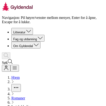
Navigasjon: Pil høyre/venstre mellom menyer, Enter for å åpne,
Escape for å lukke.
Litteratur
Fag og utdanning
Om Gyldendal
Søk
Hjem
Romaner