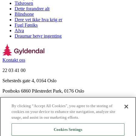
Tidsrosen
Dette forandrer alt
Blindsone
Dere vet ikke hva krig er
Fugl Føniks
Alva
Draumar betyr ingenting
Kontakt oss
22 03 41 00
Sehesteds gate 4, 0164 Oslo
Postboks 6860 Pilestredet Park, 0176 Oslo
Finn frem
By clicking “Accept All Cookies”, you agree to the storing of
Nyhetsbrev
cookies on your device to enhance site navigation, analyze site
Ledige stillinger
usage, and assist in our marketing efforts.
Send inn manus
Cookies Settings
Om Gyldendal