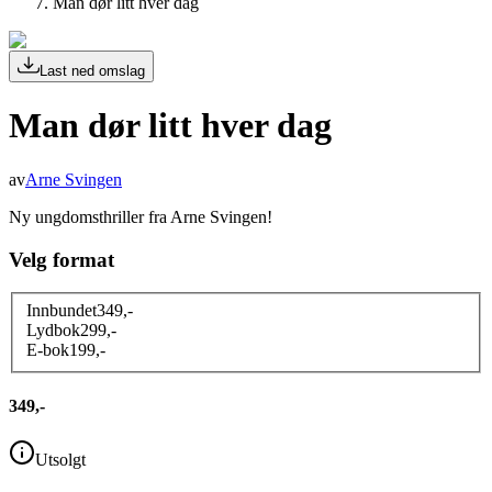
Man dør litt hver dag
Last ned omslag
Man dør litt hver dag
av
Arne Svingen
Ny ungdomsthriller fra Arne Svingen!
Velg format
Innbundet
349
,-
Lydbok
299
,-
E-bok
199
,-
349,-
Utsolgt