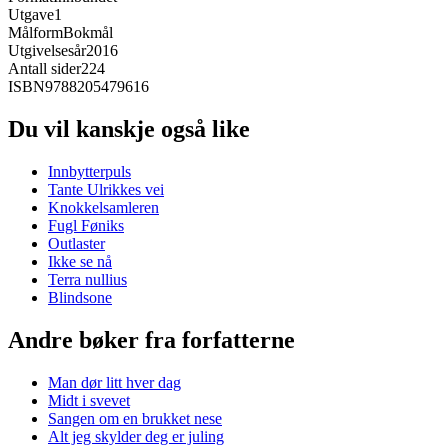
Utgave
1
Målform
Bokmål
Utgivelsesår
2016
Antall sider
224
ISBN
9788205479616
Du vil kanskje også like
Innbytterpuls
Tante Ulrikkes vei
Knokkelsamleren
Fugl Føniks
Outlaster
Ikke se nå
Terra nullius
Blindsone
Andre bøker fra forfatterne
Man dør litt hver dag
Midt i svevet
Sangen om en brukket nese
Alt jeg skylder deg er juling