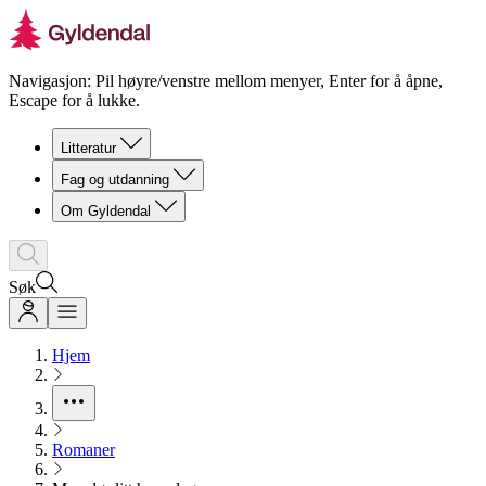
Navigasjon: Pil høyre/venstre mellom menyer, Enter for å åpne,
Escape for å lukke.
Litteratur
Fag og utdanning
Om Gyldendal
Søk
Hjem
Romaner