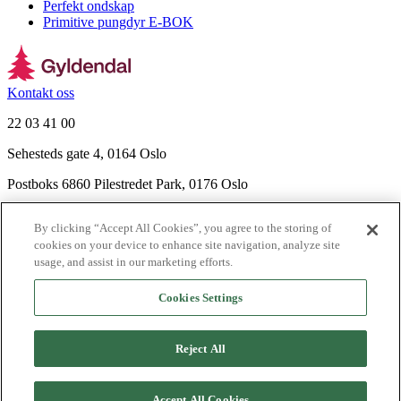
Perfekt ondskap
Primitive pungdyr E-BOK
Kontakt oss
22 03 41 00
Sehesteds gate 4, 0164 Oslo
Postboks 6860 Pilestredet Park, 0176 Oslo
Finn frem
By clicking “Accept All Cookies”, you agree to the storing of
Nyhetsbrev
cookies on your device to enhance site navigation, analyze site
Ledige stillinger
usage, and assist in our marketing efforts.
Send inn manus
Cookies Settings
Om Gyldendal
Support
Reject All
Presse
Agency
©
2026
Gyldendal
Accept All Cookies