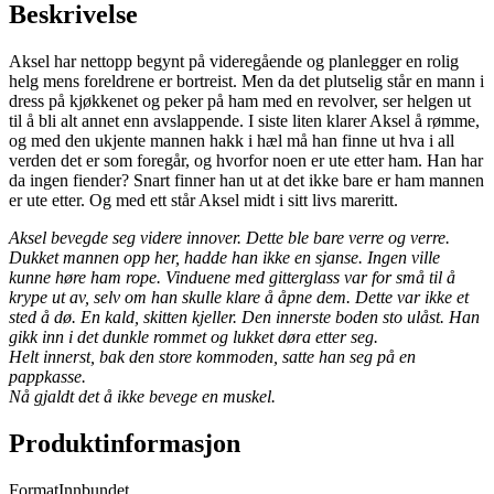
Beskrivelse
Aksel har nettopp begynt på videregående og planlegger en rolig
helg mens foreldrene er bortreist. Men da det plutselig står en mann i
dress på kjøkkenet og peker på ham med en revolver, ser helgen ut
til å bli alt annet enn avslappende. I siste liten klarer Aksel å rømme,
og med den ukjente mannen hakk i hæl må han finne ut hva i all
verden det er som foregår, og hvorfor noen er ute etter ham. Han har
da ingen fiender? Snart finner han ut at det ikke bare er ham mannen
er ute etter. Og med ett står Aksel midt i sitt livs mareritt.
Aksel bevegde seg videre innover. Dette ble bare verre og verre.
Dukket mannen opp her, hadde han ikke en sjanse. Ingen ville
kunne høre ham rope. Vinduene med gitterglass var for små til å
krype ut av, selv om han skulle klare å åpne dem. Dette var ikke et
sted å dø. En kald, skitten kjeller. Den innerste boden sto ulåst. Han
gikk inn i det dunkle rommet og lukket døra etter seg.
Helt innerst, bak den store kommoden, satte han seg på en
pappkasse.
Nå gjaldt det å ikke bevege en muskel.
Produktinformasjon
Format
Innbundet