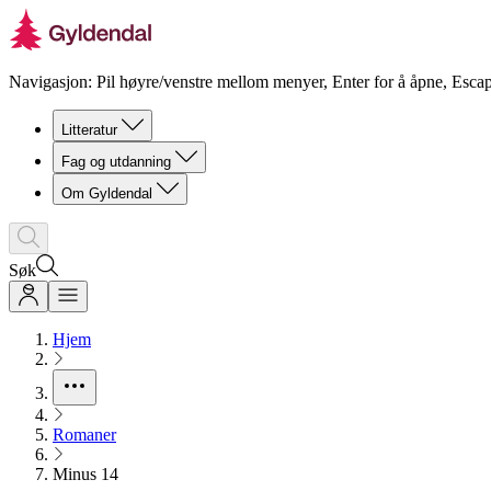
Navigasjon: Pil høyre/venstre mellom menyer, Enter for å åpne, Escap
Litteratur
Fag og utdanning
Om Gyldendal
Søk
Hjem
Romaner
Minus 14