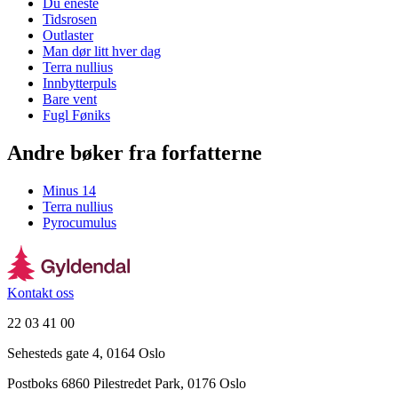
Du eneste
Tidsrosen
Outlaster
Man dør litt hver dag
Terra nullius
Innbytterpuls
Bare vent
Fugl Føniks
Andre bøker fra forfatterne
Minus 14
Terra nullius
Pyrocumulus
Kontakt oss
22 03 41 00
Sehesteds gate 4, 0164 Oslo
Postboks 6860 Pilestredet Park, 0176 Oslo