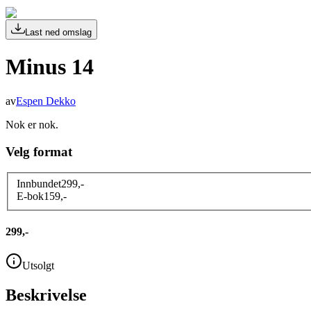
Last ned omslag
Minus 14
av
Espen Dekko
Nok er nok.
Velg format
Innbundet
299
,-
E-bok
159
,-
299,-
Utsolgt
Beskrivelse