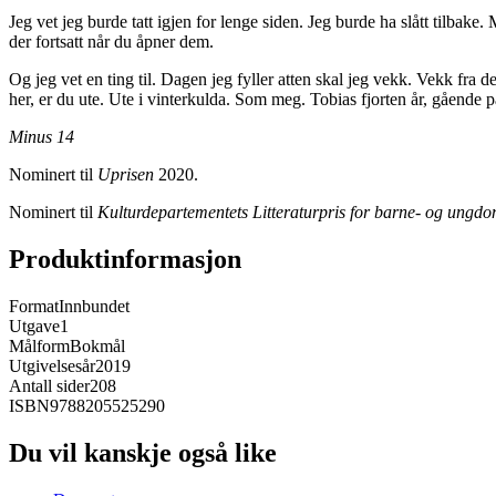
Jeg vet jeg burde tatt igjen for lenge siden. Jeg burde ha slått tilbake.
der fortsatt når du åpner dem.
Og jeg vet en ting til. Dagen jeg fyller atten skal jeg vekk. Vekk fra d
her, er du ute. Ute i vinterkulda. Som meg. Tobias fjorten år, gående
Minus 14
Nominert til
Uprisen
2020.
Nominert til
Kulturdepartementets Litteraturpris for barne- og ungdoms
Produktinformasjon
Format
Innbundet
Utgave
1
Målform
Bokmål
Utgivelsesår
2019
Antall sider
208
ISBN
9788205525290
Du vil kanskje også like