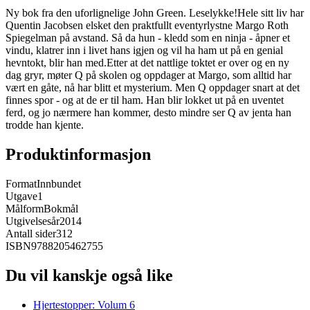
Ny bok fra den uforlignelige John Green. Leselykke!Hele sitt liv har
Quentin Jacobsen elsket den praktfullt eventyrlystne Margo Roth
Spiegelman på avstand. Så da hun - kledd som en ninja - åpner et
vindu, klatrer inn i livet hans igjen og vil ha ham ut på en genial
hevntokt, blir han med.Etter at det nattlige toktet er over og en ny
dag gryr, møter Q på skolen og oppdager at Margo, som alltid har
vært en gåte, nå har blitt et mysterium. Men Q oppdager snart at det
finnes spor - og at de er til ham. Han blir lokket ut på en uventet
ferd, og jo nærmere han kommer, desto mindre ser Q av jenta han
trodde han kjente.
Produktinformasjon
Format
Innbundet
Utgave
1
Målform
Bokmål
Utgivelsesår
2014
Antall sider
312
ISBN
9788205462755
Du vil kanskje også like
Hjertestopper: Volum 6