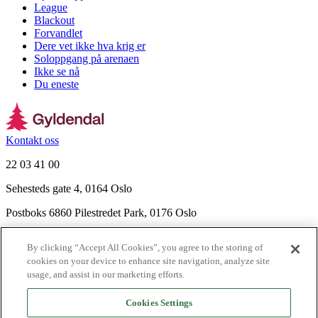
League
Blackout
Forvandlet
Dere vet ikke hva krig er
Soloppgang på arenaen
Ikke se nå
Du eneste
Kontakt oss
22 03 41 00
Sehesteds gate 4, 0164 Oslo
Postboks 6860 Pilestredet Park, 0176 Oslo
Finn frem
By clicking “Accept All Cookies”, you agree to the storing of
Nyhetsbrev
cookies on your device to enhance site navigation, analyze site
Ledige stillinger
usage, and assist in our marketing efforts.
Send inn manus
Cookies Settings
Om Gyldendal