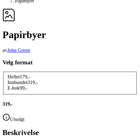
Papirbyer
Papirbyer
av
John Green
Velg format
Heftet
179
,-
Innbundet
319
,-
E-bok
99
,-
319,-
Utsolgt
Beskrivelse