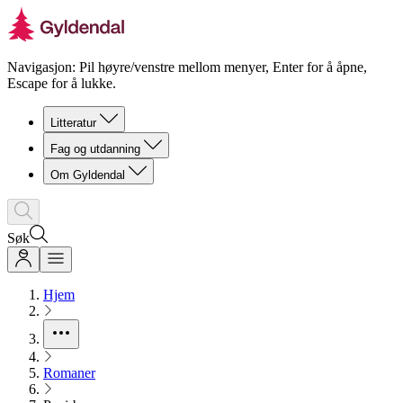
Navigasjon: Pil høyre/venstre mellom menyer, Enter for å åpne,
Escape for å lukke.
Litteratur
Fag og utdanning
Om Gyldendal
Søk
Hjem
Romaner