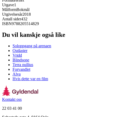
Format
Heftet
Utgave
1
Målform
Bokmål
Utgivelsesår
2018
Antall sider
432
ISBN
9788205514829
Du vil kanskje også like
Soloppgang på arenaen
Outlaster
Vridd
Blindsone
Terra nullius
Forvandlet
Alva
Hvis dette var en film
Kontakt oss
22 03 41 00