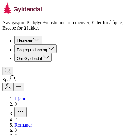
Navigasjon: Pil høyre/venstre mellom menyer, Enter for å åpne,
Escape for å lukke.
Litteratur
Fag og utdanning
Om Gyldendal
Søk
Hjem
Romaner