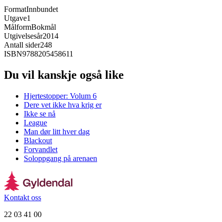
Format
Innbundet
Utgave
1
Målform
Bokmål
Utgivelsesår
2014
Antall sider
248
ISBN
9788205458611
Du vil kanskje også like
Hjertestopper: Volum 6
Dere vet ikke hva krig er
Ikke se nå
League
Man dør litt hver dag
Blackout
Forvandlet
Soloppgang på arenaen
Kontakt oss
22 03 41 00