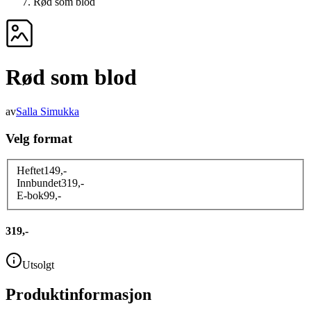
Rød som blod
Rød som blod
av
Salla Simukka
Velg format
Heftet
149
,-
Innbundet
319
,-
E-bok
99
,-
319,-
Utsolgt
Produktinformasjon