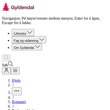
Navigasjon: Pil høyre/venstre mellom menyer, Enter for å åpne,
Escape for å lukke.
Litteratur
Fag og utdanning
Om Gyldendal
Søk
Hjem
Romaner