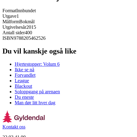
Format
Innbundet
Utgave
1
Målform
Bokmål
Utgivelsesår
2015
Antall sider
400
ISBN
9788205462526
Du vil kanskje også like
Hjertestopper: Volum 6
Ikke se nå
Forvandlet
League
Blackout
Soloppgang på arenaen
Du eneste
Man dør litt hver dag
Kontakt oss