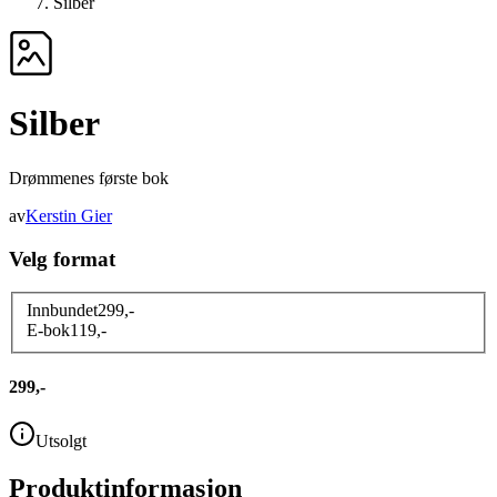
Silber
Silber
Drømmenes første bok
av
Kerstin Gier
Velg format
Innbundet
299
,-
E-bok
119
,-
299,-
Utsolgt
Produktinformasjon