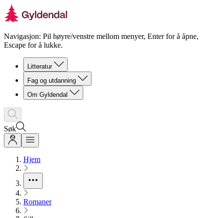
Navigasjon: Pil høyre/venstre mellom menyer, Enter for å åpne,
Escape for å lukke.
Litteratur
Fag og utdanning
Om Gyldendal
Søk
Hjem
Romaner