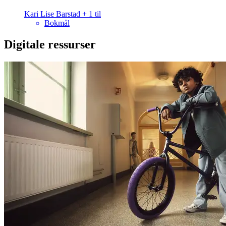
Kari Lise Barstad
+
1
til
Bokmål
Digitale ressurser