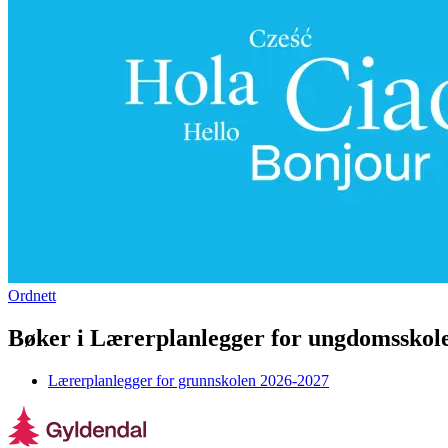
Ordnett
Bøker i Lærerplanlegger for ungdomsskol
Lærerplanlegger for grunnskolen 2026-2027