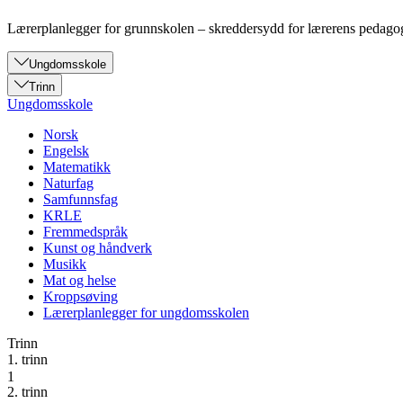
Lærerplanlegger for grunnskolen – skreddersydd for lærerens pedago
Ungdomsskole
Trinn
Ungdomsskole
Norsk
Engelsk
Matematikk
Naturfag
Samfunnsfag
KRLE
Fremmedspråk
Kunst og håndverk
Musikk
Mat og helse
Kroppsøving
Lærerplanlegger for ungdomsskolen
Trinn
1. trinn
1
2. trinn