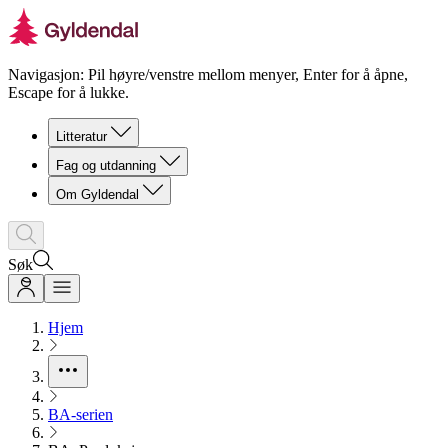
Navigasjon: Pil høyre/venstre mellom menyer, Enter for å åpne,
Escape for å lukke.
Litteratur
Fag og utdanning
Om Gyldendal
Søk
Hjem
BA-serien