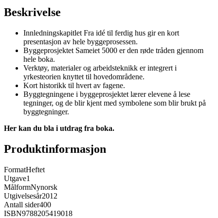
Beskrivelse
Innledningskapitlet Fra idé til ferdig hus gir en kort
presentasjon av hele byggeprosessen.
Byggeprosjektet Sameiet 5000 er den røde tråden gjennom
hele boka.
Verktøy, materialer og arbeidsteknikk er integrert i
yrkesteorien knyttet til hovedområdene.
Kort historikk til hvert av fagene.
Byggtegningene i byggeprosjektet lærer elevene å lese
tegninger, og de blir kjent med symbolene som blir brukt på
byggtegninger.
Her kan du bla i utdrag fra boka.
Produktinformasjon
Format
Heftet
Utgave
1
Målform
Nynorsk
Utgivelsesår
2012
Antall sider
400
ISBN
9788205419018