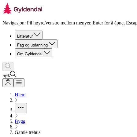
Navigasjon: Pil høyre/venstre mellom menyer, Enter for å åpne, Escap
Litteratur
Fag og utdanning
Om Gyldendal
Søk
Hjem
Bygg
Gamle trehus