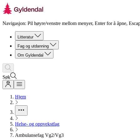
Navigasjon: Pil høyre/venstre mellom menyer, Enter for å åpne, Escap
Litteratur
Fag og utdanning
Om Gyldendal
Søk
Hjem
Helse- og oppvekstfag
Ambulansefag Vg2/Vg3