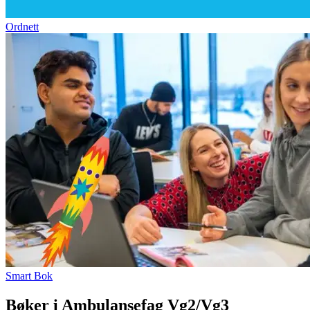
Ordnett
Smart Bok
Bøker i Ambulansefag Vg2/Vg3