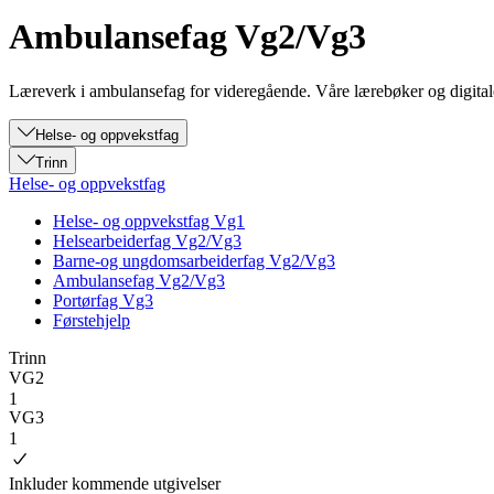
Ambulansefag Vg2/Vg3
Læreverk i ambulansefag for videregående. Våre lærebøker og digitale
Helse- og oppvekstfag
Trinn
Helse- og oppvekstfag
Helse- og oppvekstfag Vg1
Helsearbeiderfag Vg2/Vg3
Barne-og ungdomsarbeiderfag Vg2/Vg3
Ambulansefag Vg2/Vg3
Portørfag Vg3
Førstehjelp
Trinn
VG2
1
VG3
1
Inkluder kommende utgivelser