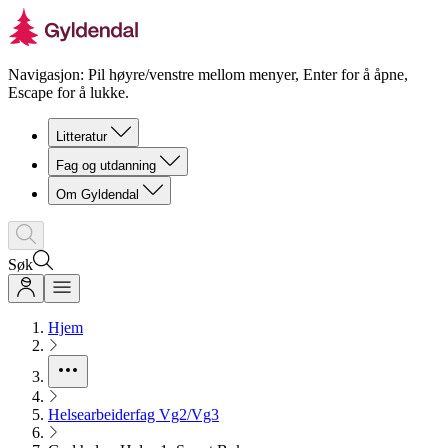
Navigasjon: Pil høyre/venstre mellom menyer, Enter for å åpne,
Escape for å lukke.
Litteratur
Fag og utdanning
Om Gyldendal
Søk
Hjem
Helsearbeiderfag Vg2/Vg3