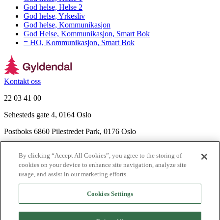
God helse, Helse 2
God helse, Yrkesliv
God helse, Kommunikasjon
God Helse, Kommunikasjon, Smart Bok
= HO, Kommunikasjon, Smart Bok
Kontakt oss
22 03 41 00
Sehesteds gate 4, 0164 Oslo
Postboks 6860 Pilestredet Park, 0176 Oslo
Finn frem
By clicking “Accept All Cookies”, you agree to the storing of
Nyhetsbrev
cookies on your device to enhance site navigation, analyze site
Ledige stillinger
usage, and assist in our marketing efforts.
Send inn manus
Cookies Settings
Om Gyldendal
Support