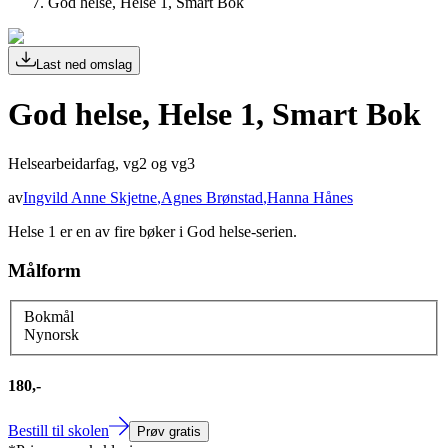
God helse, Helse 1, Smart Bok
Last ned omslag
God helse, Helse 1, Smart Bok
Helsearbeidarfag, vg2 og vg3
av
Ingvild Anne Skjetne
,
Agnes Brønstad
,
Hanna Hånes
Helse 1 er en av fire bøker i God helse-serien.
Målform
Bokmål
Nynorsk
180,-
Bestill til skolen
Prøv gratis