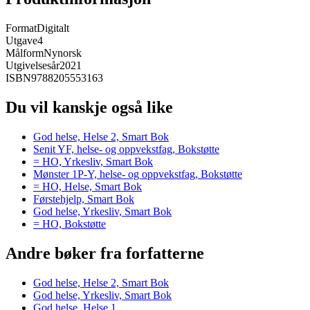
Format
Digitalt
Utgave
4
Målform
Nynorsk
Utgivelsesår
2021
ISBN
9788205553163
Du vil kanskje også like
God helse, Helse 2, Smart Bok
Senit YF, helse- og oppvekstfag, Bokstøtte
= HO, Yrkesliv, Smart Bok
Mønster 1P-Y, helse- og oppvekstfag, Bokstøtte
= HO, Helse, Smart Bok
Førstehjelp, Smart Bok
God helse, Yrkesliv, Smart Bok
= HO, Bokstøtte
Andre bøker fra forfatterne
God helse, Helse 2, Smart Bok
God helse, Yrkesliv, Smart Bok
God helse, Helse 1