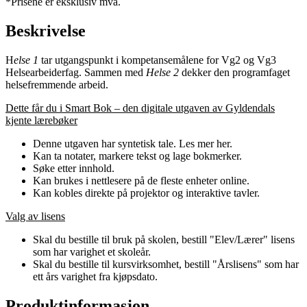
*Prisene er eksklusiv mva.
Beskrivelse
H
else 1
tar utgangspunkt i kompetansemålene for Vg2 og Vg3
Helsearbeiderfag. Sammen med
Helse 2
dekker den programfaget
helsefremmende arbeid.
Dette får du i Smart Bok – den digitale utgaven av Gyldendals
kjente lærebøker
Denne utgaven har syntetisk tale. Les mer her.
Kan ta notater, markere tekst og lage bokmerker.
Søke etter innhold.
Kan brukes i nettlesere på de fleste enheter online.
Kan kobles direkte på projektor og interaktive tavler.
Valg av lisens
Skal du bestille til bruk på skolen, bestill "Elev/Lærer" lisens
som har varighet et skoleår.
Skal du bestille til kursvirksomhet, bestill "Årslisens" som har
ett års varighet fra kjøpsdato.
Produktinformasjon