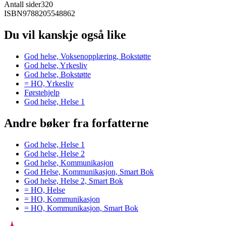
Antall sider
320
ISBN
9788205548862
Du vil kanskje også like
God helse, Voksenopplæring, Bokstøtte
God helse, Yrkesliv
God helse, Bokstøtte
= HO, Yrkesliv
Førstehjelp
God helse, Helse 1
Andre bøker fra forfatterne
God helse, Helse 1
God helse, Helse 2
God helse, Kommunikasjon
God Helse, Kommunikasjon, Smart Bok
God helse, Helse 2, Smart Bok
= HO, Helse
= HO, Kommunikasjon
= HO, Kommunikasjon, Smart Bok