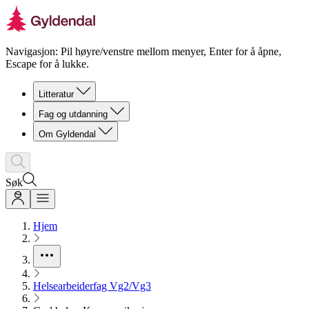
Navigasjon: Pil høyre/venstre mellom menyer, Enter for å åpne,
Escape for å lukke.
Litteratur
Fag og utdanning
Om Gyldendal
Søk
Hjem
Helsearbeiderfag Vg2/Vg3