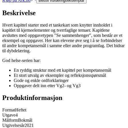
Kjøp på Ark.no
Bestill vurderingseksemplar
Beskrivelse
Hvert kapittel starter med et tankekart som knytter innholdet i
kapitlet til kjerneelementer og tverrfaglige temaer. Kapitlene
avsluttes med oppgavetypen "Se sammenhenger", som består av et
eksempel og oppgaver. Her kan elevene øve seg i å se forbindelser
til andre kompetansemål i samme eller andre programfag. Det bidrar
til dybdelæring.
God helse-serien har:
En ryddig struktur med ett kapittel per kompetansemål
Et stort utvalg av eksempler og refleksjonsspørsmål
Gode og enkle ordforklaringer
Oppgaver delt inn etter Vg2- og Vg3
Produktinformasjon
Format
Heftet
Utgave
4
Målform
Bokmål
Utgivelsesår
2021