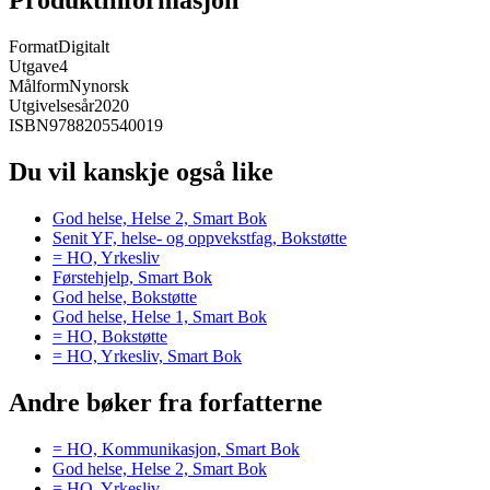
Produktinformasjon
Format
Digitalt
Utgave
4
Målform
Nynorsk
Utgivelsesår
2020
ISBN
9788205540019
Du vil kanskje også like
God helse, Helse 2, Smart Bok
Senit YF, helse- og oppvekstfag, Bokstøtte
= HO, Yrkesliv
Førstehjelp, Smart Bok
God helse, Bokstøtte
God helse, Helse 1, Smart Bok
= HO, Bokstøtte
= HO, Yrkesliv, Smart Bok
Andre bøker fra forfatterne
= HO, Kommunikasjon, Smart Bok
God helse, Helse 2, Smart Bok
= HO, Yrkesliv