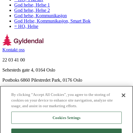
God helse, Helse 1
God helse, Helse 2
God helse, Kommunikasjon
God Helse, Kommunikasjon, Smart Bok
= HO, Helse
Kontakt oss
22 03 41 00
Sehesteds gate 4, 0164 Oslo
Postboks 6860 Pilestredet Park, 0176 Oslo
Finn frem
By clicking “Accept All Cookies”, you agree to the storing of
Nyhetsbrev
cookies on your device to enhance site navigation, analyze site
Ledige stillinger
usage, and assist in our marketing efforts.
Send inn manus
Cookies Settings
Om Gyldendal
Support