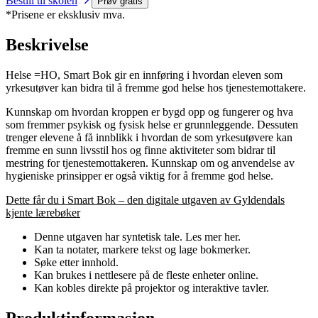
Bestill til skolen
Prøv gratis
*Prisene er eksklusiv mva.
Beskrivelse
Helse =HO, Smart Bok gir en innføring i hvordan eleven som
yrkesutøver kan bidra til å fremme god helse hos tjenestemottakere.
Kunnskap om hvordan kroppen er bygd opp og fungerer og hva
som fremmer psykisk og fysisk helse er grunnleggende. Dessuten
trenger elevene å få innblikk i hvordan de som yrkesutøvere kan
fremme en sunn livsstil hos og finne aktiviteter som bidrar til
mestring for tjenestemottakeren. Kunnskap om og anvendelse av
hygieniske prinsipper er også viktig for å fremme god helse.
Dette får du i Smart Bok – den digitale utgaven av Gyldendals
kjente lærebøker
Denne utgaven har syntetisk tale. Les mer her.
Kan ta notater, markere tekst og lage bokmerker.
Søke etter innhold.
Kan brukes i nettlesere på de fleste enheter online.
Kan kobles direkte på projektor og interaktive tavler.