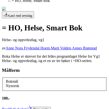
= HO, Helse, Smart Bok
Last ned omslag
= HO, Helse, Smart Bok
Helse- og oppvekstfag, vg1
av
Anne Nora Frydendal Hoem
,
Marit Volden
,
Agnes Brønstad
Boka Helse er skrevet for det felles programfaget Helse for Vg1
Helse- og oppvekstfag, og er en av tre bøker i =HO-serien.
Målform
Bokmål
Nynorsk
180,-