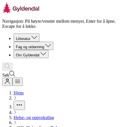
Navigasjon: Pil høyre/venstre mellom menyer, Enter for å åpne,
Escape for å lukke.
Litteratur
Fag og utdanning
Om Gyldendal
Søk
Hjem
Helse- og oppvekstfag