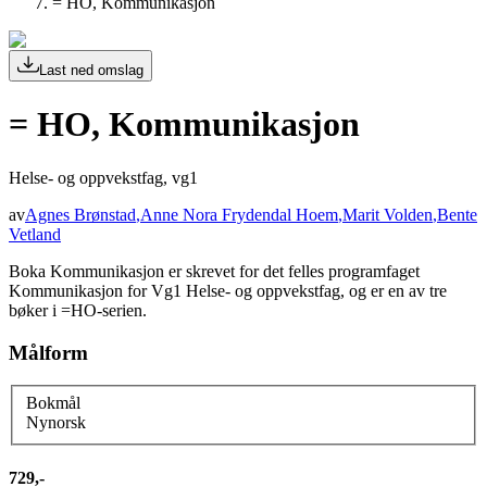
= HO, Kommunikasjon
Last ned omslag
= HO, Kommunikasjon
Helse- og oppvekstfag, vg1
av
Agnes Brønstad
,
Anne Nora Frydendal Hoem
,
Marit Volden
,
Bente
Vetland
Boka Kommunikasjon er skrevet for det felles programfaget
Kommunikasjon for Vg1 Helse- og oppvekstfag, og er en av tre
bøker i =HO-serien.
Målform
Bokmål
Nynorsk
729,-