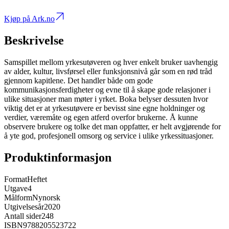
Kjøp på Ark.no
Beskrivelse
Samspillet mellom yrkesutøveren og hver enkelt bruker uavhengig
av alder, kultur, livsførsel eller funksjonsnivå går som en rød tråd
gjennom kapitlene. Det handler både om gode
kommunikasjonsferdigheter og evne til å skape gode relasjoner i
ulike situasjoner man møter i yrket. Boka belyser dessuten hvor
viktig det er at yrkesutøvere er bevisst sine egne holdninger og
verdier, væremåte og egen atferd overfor brukerne. Å kunne
observere brukere og tolke det man oppfatter, er helt avgjørende for
å yte god, profesjonell omsorg og service i ulike yrkessituasjoner.
Produktinformasjon
Format
Heftet
Utgave
4
Målform
Nynorsk
Utgivelsesår
2020
Antall sider
248
ISBN
9788205523722