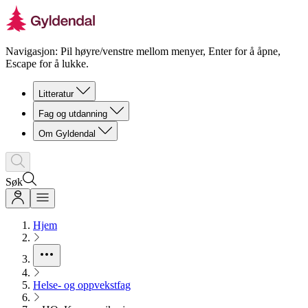
Navigasjon: Pil høyre/venstre mellom menyer, Enter for å åpne,
Escape for å lukke.
Litteratur
Fag og utdanning
Om Gyldendal
Søk
Hjem
Helse- og oppvekstfag