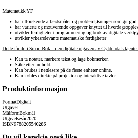
Matematikk YF
har utforskende arbeidsmåter og problemløsninger som gir god f
har varierte og motiverende oppgaver knyttet til hverdagsopple
utvikler ferdigheter i programmering og bruk av digitale verktø
utvikler yrkesrelevante matematiske ferdigheter
Dette får du i Smart Bok – den digitale utgaven av Gyldendals kjente
Kan ta notater, markere tekst og lage bokmerker.
Søke etter innhold.
Kan brukes i nettlesere på de fleste enheter online.
Kan kobles direkte på projektor og interaktive tavler.
Produktinformasjon
Format
Digitalt
Utgave
1
Målform
Bokmål
Utgivelsesår
2020
ISBN
9788205540286
Du vil kanskje også like