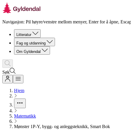
Navigasjon: Pil høyre/venstre mellom menyer, Enter for å åpne, Escap
Litteratur
Fag og utdanning
Om Gyldendal
Søk
Hjem
Matematikk
Mønster 1P-Y, bygg- og anleggsteknikk, Smart Bok