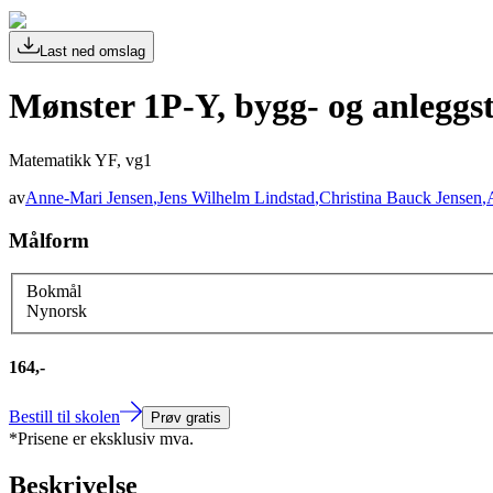
Last ned omslag
Mønster 1P-Y, bygg- og anleggs
Matematikk YF, vg1
av
Anne-Mari Jensen
,
Jens Wilhelm Lindstad
,
Christina Bauck Jensen
,
Målform
Bokmål
Nynorsk
164,-
Bestill til skolen
Prøv gratis
*Prisene er eksklusiv mva.
Beskrivelse