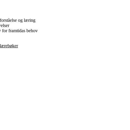
orståelse og læring
velser
y for framtidas behov
 lærebøker