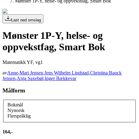
Mønster 1P-Y, helse- og oppvekstfag, Smart Bok
Last ned omslag
Mønster 1P-Y, helse- og
oppvekstfag, Smart Bok
Matematikk YF, vg1
av
Anne-Mari Jensen
,
Jens Wilhelm Lindstad
,
Christina Bauck
Jensen
,
Anja Saxebøl
,
Inger Bækkevar
Målform
Bokmål
Nynorsk
Flerspråklig
164,-