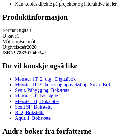
Kan kobles direkte på projektor og interaktive tavler.
Produktinformasjon
Format
Digitalt
Utgave
1
Målform
Bokmål
Utgivelsesår
2020
ISBN
9788205540347
Du vil kanskje også like
Mønster 1T, 2. utg., Digitalbok
Mønster 1P-Y, helse- og oppvekstfag, Smart Bok
Senit, Påbygging, Bokstøtte
Mønster 2P, Bokstøtte
Mønster S1, Bokstøtte
Senit SF, Bokstøtte
Bi 2, Bokstøtte
Aqua 1, Bokstøtte
Andre bøker fra forfatterne