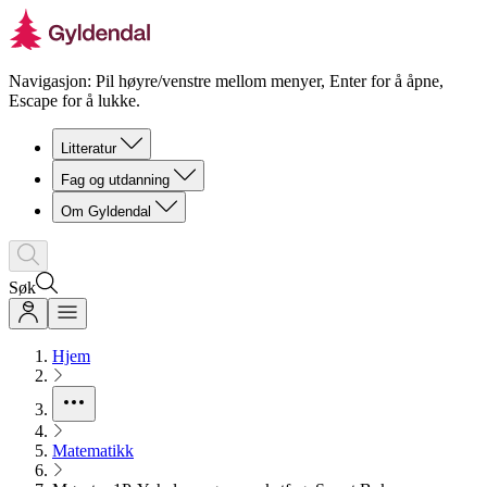
Navigasjon: Pil høyre/venstre mellom menyer, Enter for å åpne,
Escape for å lukke.
Litteratur
Fag og utdanning
Om Gyldendal
Søk
Hjem
Matematikk