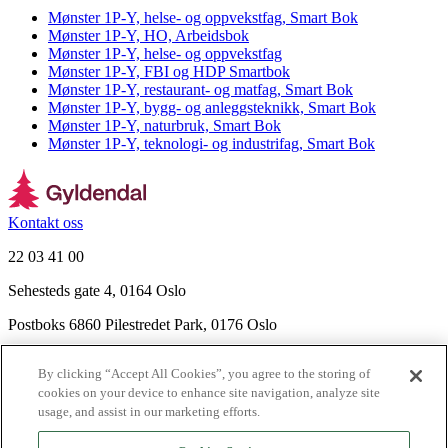
Mønster 1P-Y, helse- og oppvekstfag, Smart Bok
Mønster 1P-Y, HO, Arbeidsbok
Mønster 1P-Y, helse- og oppvekstfag
Mønster 1P-Y, FBI og HDP Smartbok
Mønster 1P-Y, restaurant- og matfag, Smart Bok
Mønster 1P-Y, bygg- og anleggsteknikk, Smart Bok
Mønster 1P-Y, naturbruk, Smart Bok
Mønster 1P-Y, teknologi- og industrifag, Smart Bok
Kontakt oss
22 03 41 00
Sehesteds gate 4, 0164 Oslo
Postboks 6860 Pilestredet Park, 0176 Oslo
Finn frem
By clicking “Accept All Cookies”, you agree to the storing of
Nyhetsbrev
cookies on your device to enhance site navigation, analyze site
Ledige stillinger
usage, and assist in our marketing efforts.
Send inn manus