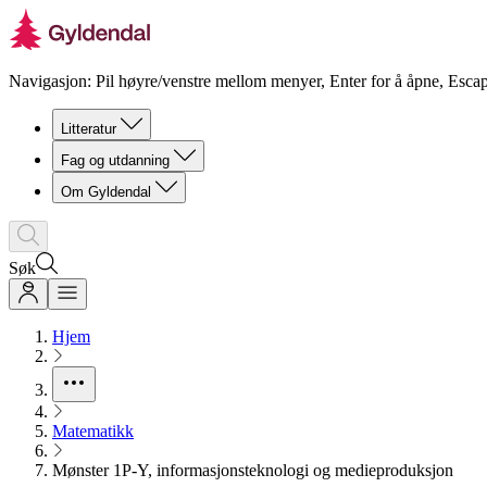
Navigasjon: Pil høyre/venstre mellom menyer, Enter for å åpne, Escap
Litteratur
Fag og utdanning
Om Gyldendal
Søk
Hjem
Matematikk
Mønster 1P-Y, informasjonsteknologi og medieproduksjon