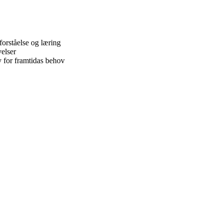
orståelse og læring
velser
y for framtidas behov