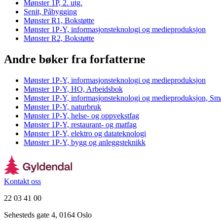
Mønster 1P, 2. utg.
Senit, Påbygging
Mønster R1, Bokstøtte
Mønster 1P-Y, informasjonsteknologi og medieproduksjon
Mønster R2, Bokstøtte
Andre bøker fra forfatterne
Mønster 1P-Y, informasjonsteknologi og medieproduksjon
Mønster 1P-Y, HO, Arbeidsbok
Mønster 1P-Y, informasjonsteknologi og medieproduksjon, Sm
Mønster 1P-Y, naturbruk
Mønster 1P-Y, helse- og oppvekstfag
Mønster 1P-Y, restaurant- og matfag
Mønster 1P-Y, elektro og datateknologi
Mønster 1P-Y, bygg og anleggsteknikk
Kontakt oss
22 03 41 00
Sehesteds gate 4, 0164 Oslo