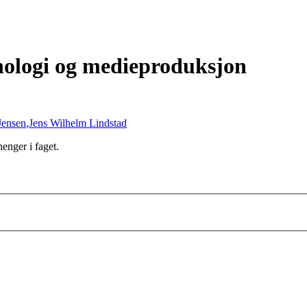
nologi og medieproduksjon
Jensen
,
Jens Wilhelm Lindstad
enger i faget.