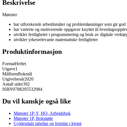
Beskrivelse
Mønster
har utforskende arbeidsmåter og problemløsninger som gir god f
har varierte og motiverende oppgaver knyttet til hverdagsopple
utvikler ferdigheter i programmering og bruk av digitale verktø
utvikler yrkesrelevante matematiske ferdigheter
Produktinformasjon
Format
Heftet
Utgave
1
Målform
Bokmål
Utgivelsesår
2020
Antall sider
392
ISBN
9788205532984
Du vil kanskje også like
Mønster 1P-Y, HO, Arbeidsbok
Mønster 1P, Bokstøtte
Gyldendals tabellar og formlar i kjemi