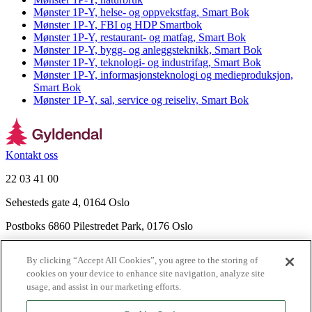
Mønster 1P-Y, helse- og oppvekstfag, Smart Bok
Mønster 1P-Y, FBI og HDP Smartbok
Mønster 1P-Y, restaurant- og matfag, Smart Bok
Mønster 1P-Y, bygg- og anleggsteknikk, Smart Bok
Mønster 1P-Y, teknologi- og industrifag, Smart Bok
Mønster 1P-Y, informasjonsteknologi og medieproduksjon,
Smart Bok
Mønster 1P-Y, sal, service og reiseliv, Smart Bok
Kontakt oss
22 03 41 00
Sehesteds gate 4, 0164 Oslo
Postboks 6860 Pilestredet Park, 0176 Oslo
Finn frem
By clicking “Accept All Cookies”, you agree to the storing of
Nyhetsbrev
cookies on your device to enhance site navigation, analyze site
Ledige stillinger
usage, and assist in our marketing efforts.
Send inn manus