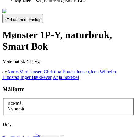
Mønster 1P-Y, naturbruk, Smart Bok
Last ned omslag
Mønster 1P-Y, naturbruk,
Smart Bok
Matematikk YF, vg1
av
Anne-Mari Jensen
,
Christina Bauck Jensen
,
Jens Wilhelm
Lindstad
,
Inger Bækkevar
,
Anja Saxebøl
Målform
Bokmål
Nynorsk
164,-