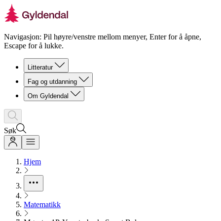
Navigasjon: Pil høyre/venstre mellom menyer, Enter for å åpne,
Escape for å lukke.
Litteratur
Fag og utdanning
Om Gyldendal
Søk
Hjem
Matematikk