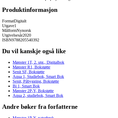
Produktinformasjon
Format
Digitalt
Utgave
1
Målform
Nynorsk
Utgivelsesår
2020
ISBN
9788205540392
Du vil kanskje også like
Mønster 1T, 2. utg., Digitalbok
Mønster R1, Bokstøtte
Senit SF, Bokstøtte
Aqua 1, Studiebok, Smart Bok
Senit, Påbygging, Bokstøtte
Bi 1, Smart Bok
Mønster 2P-Y, Bokstøtte
Aqua 2, studiebok, Smart Bok
Andre bøker fra forfatterne
Mønster 1P-Y, naturbruk