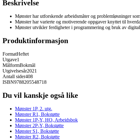
Beskrivelse
Mønster har utforskende arbeidsmåter og problemløsninger som 
Mønster har varierte og motiverende oppgaver knyttet til hverd
Mønster utvikler ferdigheter i programmering og bruk av digita
Produktinformasjon
Format
Heftet
Utgave
1
Målform
Bokmål
Utgivelsesår
2021
Antall sider
408
ISBN
9788205548718
Du vil kanskje også like
Mønster 1P, 2. utg.
Mønster R1, Bokstøtte
Mønster 1P-Y, HO, Arbeidsbok
Mønster 2P-Y, Bokstøtte
Mønster S1, Bokstøtte
Mønster R2, Bokstøtte