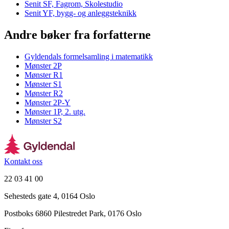
Senit SF, Fagrom, Skolestudio
Senit YF, bygg- og anleggsteknikk
Andre bøker fra forfatterne
Gyldendals formelsamling i matematikk
Mønster 2P
Mønster R1
Mønster S1
Mønster R2
Mønster 2P-Y
Mønster 1P, 2. utg.
Mønster S2
Kontakt oss
22 03 41 00
Sehesteds gate 4, 0164 Oslo
Postboks 6860 Pilestredet Park, 0176 Oslo