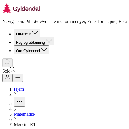
Navigasjon: Pil høyre/venstre mellom menyer, Enter for å åpne, Escap
Litteratur
Fag og utdanning
Om Gyldendal
Søk
Hjem
Matematikk
Mønster R1