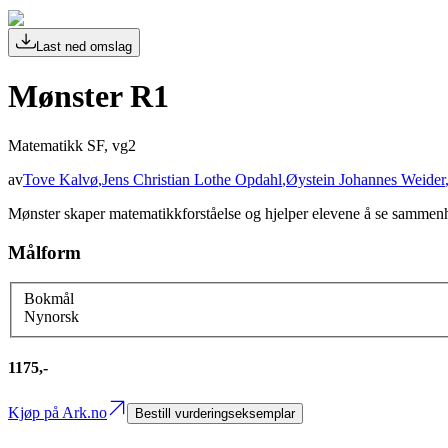
Last ned omslag
Mønster R1
Matematikk SF, vg2
av
Tove Kalvø
,
Jens Christian Lothe Opdahl
,
Øystein Johannes Weider
Mønster skaper matematikkforståelse og hjelper elevene å se sammen
Målform
Bokmål
Nynorsk
1175,-
Kjøp på Ark.no
Bestill vurderingseksemplar