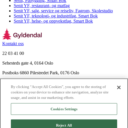
Senit, Påbygging, Smart Bok
Senit YF, restaurant- og matfag
Senit YF, salg, service og reiseliv, Fagrom, Skolestudio
Senit YF, teknologi- og industrifag, Smart Bok
Senit YF, helse- og oppvekstfag, Smart Bok
Kontakt oss
22 03 41 00
Sehesteds gate 4, 0164 Oslo
Postboks 6860 Pilestredet Park, 0176 Oslo
Finn frem
By clicking “Accept All Cookies”, you agree to the storing of
Nyhetsbrev
cookies on your device to enhance site navigation, analyze site
Ledige stillinger
usage, and assist in our marketing efforts.
Send inn manus
Cookies Settings
Om Gyldendal
Support
Reject All
Presse