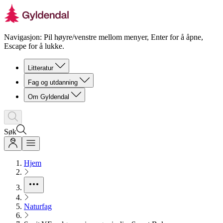
Navigasjon: Pil høyre/venstre mellom menyer, Enter for å åpne,
Escape for å lukke.
Litteratur
Fag og utdanning
Om Gyldendal
Søk
Hjem
Naturfag