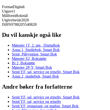
Format
Digitalt
Utgave
1
Målform
Bokmål
Utgivelsesår
2020
ISBN
9788205540828
Du vil kanskje også like
Mønster 1T, 2. utg., Digitalbok
Aqua 1, Studiebok, Smart Bok
Senit, Påbygging, Smart Bok
Mønster S2, Bokstøtte
Bi 2, Bokstøtte
Mønster 2P-Y, Smart Bok
Senit YF, sal, service og reiseliv, Smart Bok
Aqua 2, studiebok, Smart Bok
Andre bøker fra forfatterne
Senit YF, sal, service og reiseliv, Smart Bok
Senit YF, sal, service og reiseliv
Senit YF, restaurant- og matfag, Smart Bok