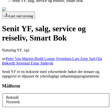
Senit YF, salg, service og reiseliv, Smart Bok
Last ned omslag
Senit YF, salg, service og
reiseliv, Smart Bok
Naturfag YF, vg1
av
Peter Van Marion
,
Bodil Louise Svendsen
,
Lars Arne Juel
,
Ola
Bøkseth Jermstad
,
Einar Stølevik
Senit YF er en bokserie med yrkesrettede bøker der temaer og
oppgaver er tilpasset de yrkesfaglige utdanningsprogrammene.
Målform
Bokmål
Nynorsk