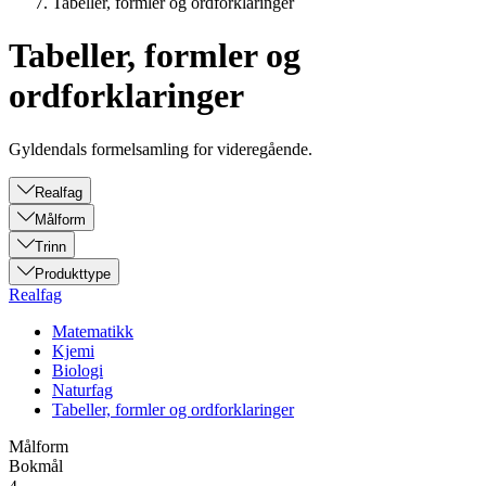
Tabeller, formler og ordforklaringer
Tabeller, formler og
ordforklaringer
Gyldendals formelsamling for videregående.
Realfag
Målform
Trinn
Produkttype
Realfag
Matematikk
Kjemi
Biologi
Naturfag
Tabeller, formler og ordforklaringer
Målform
Bokmål