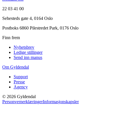
22 03 41 00
Sehesteds gate 4, 0164 Oslo
Postboks 6860 Pilestredet Park, 0176 Oslo
Finn frem
Nyhetsbrev
Ledige stillinger
Send inn manus
Om Gyldendal
Support
Presse
Agency
©
2026
Gyldendal
Personvernerklæringer
Informasjonskapsler