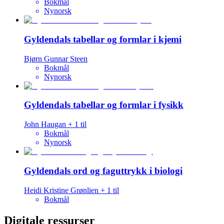
Bokmål
Nynorsk
Gyldendals tabellar og formlar i kjemi
Bjørn Gunnar Steen
Bokmål
Nynorsk
Gyldendals tabellar og formlar i fysikk
John Haugan
+
1
til
Bokmål
Nynorsk
Gyldendals ord og faguttrykk i biologi
Heidi Kristine Grønlien
+
1
til
Bokmål
Digitale ressurser