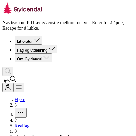
Navigasjon: Pil høyre/venstre mellom menyer, Enter for å åpne,
Escape for å lukke.
Litteratur
Fag og utdanning
Om Gyldendal
Søk
Hjem
Realfag