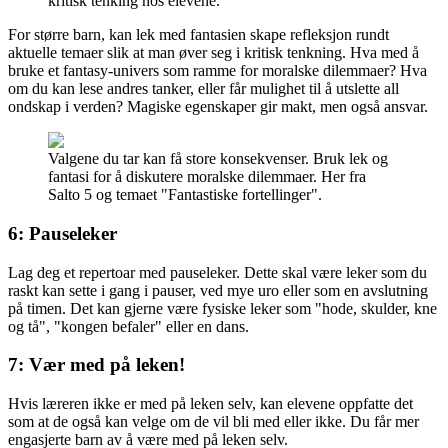
kritisk tenking hos elevene.
For større barn, kan lek med fantasien skape refleksjon rundt
aktuelle temaer slik at man øver seg i kritisk tenkning. Hva med å
bruke et fantasy-univers som ramme for moralske dilemmaer? Hva
om du kan lese andres tanker, eller får mulighet til å utslette all
ondskap i verden? Magiske egenskaper gir makt, men også ansvar.
Valgene du tar kan få store konsekvenser. Bruk lek og
fantasi for å diskutere moralske dilemmaer. Her fra
Salto 5 og temaet "Fantastiske fortellinger".
6: Pauseleker
Lag deg et repertoar med pauseleker. Dette skal være leker som du
raskt kan sette i gang i pauser, ved mye uro eller som en avslutning
på timen. Det kan gjerne være fysiske leker som "hode, skulder, kne
og tå", "kongen befaler" eller en dans.
7: Vær med på leken!
Hvis læreren ikke er med på leken selv, kan elevene oppfatte det
som at de også kan velge om de vil bli med eller ikke. Du får mer
engasjerte barn av å være med på leken selv.