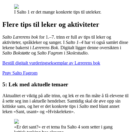
I Salto 1 er det mange konkrete tips til uteleker.
Flere tips til leker og aktiviteter
Salto Lærerens bok
for 1.–7. trinn er full av tips til leker og
aktiviteter, språkleker og sanger. I
Salto 1–4
har vi også samlet disse
lekene bakerst i
Lærerens Bok
. Digitalt ligger denne oversikten i
Salto Bokstøtte
og
Salto Fagrom
i
Skolestudio
.
Bestill digitalt vurderingseksemplar av Lærerens bok
Prøv Salto Fagrom
5: Lek med aktuelle temaer
Aktualitet er viktig på alle trinn, og lek er en fin måte å få elevene til
å sette seg inn i aktuelle hendelser. Samtidig skal de øve opp sin
kritiske sans, og her er det konkrete tips i
Salto
med blant annet
leken «Sant, usant» og «Hviskeleken».
«Er det sant?» er et tema fra Salto 4 som setter i gang