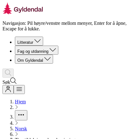
Navigasjon: Pil høyre/venstre mellom menyer, Enter for å åpne,
Escape for å lukke.
Litteratur
Fag og utdanning
Om Gyldendal
Søk
Hjem
Norsk