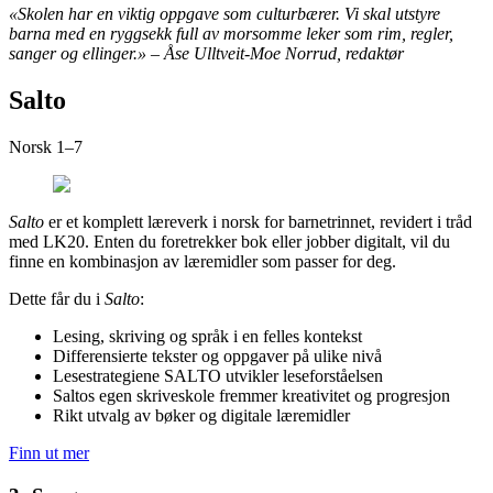
«Skolen har en viktig oppgave som culturbærer. Vi skal utstyre
barna med en ryggsekk full av morsomme leker som rim, regler,
sanger og ellinger.» – Åse Ulltveit-Moe Norrud, redaktør
Salto
Norsk 1–7
Salto
er et komplett læreverk i norsk for barnetrinnet, revidert i tråd
med LK20. Enten du foretrekker bok eller jobber digitalt, vil du
finne en kombinasjon av læremidler som passer for deg.
Dette får du i
Salto
:
Lesing, skriving og språk i en felles kontekst
Differensierte tekster og oppgaver på ulike nivå
Lesestrategiene SALTO utvikler leseforståelsen
Saltos egen skriveskole fremmer kreativitet og progresjon
Rikt utvalg av bøker og digitale læremidler
Finn ut mer