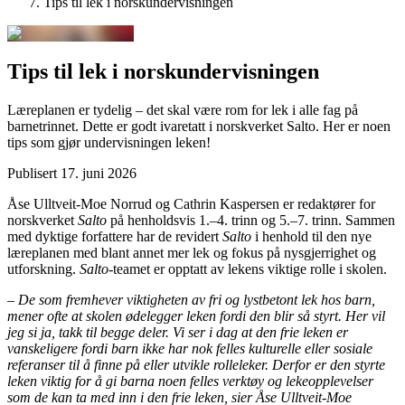
Tips til lek i norskundervisningen
Tips til lek i norskundervisningen
Læreplanen er tydelig – det skal være rom for lek i alle fag på
barnetrinnet. Dette er godt ivaretatt i norskverket Salto. Her er noen
tips som gjør undervisningen leken!
Publisert
17. juni 2026
Åse Ulltveit-Moe Norrud og Cathrin Kaspersen er redaktører for
norskverket
Salto
på henholdsvis 1.–4. trinn og 5.–7. trinn. Sammen
med dyktige forfattere har de revidert
Salto
i henhold til den nye
læreplanen med blant annet mer lek og fokus på nysgjerrighet og
utforskning.
Salto
-teamet er opptatt av lekens viktige rolle i skolen.
– De som fremhever viktigheten av fri og lystbetont lek hos barn,
mener ofte at skolen ødelegger leken fordi den blir så styrt. Her vil
jeg si ja, takk til begge deler. Vi ser i dag at den frie leken er
vanskeligere fordi barn ikke har nok felles kulturelle eller sosiale
referanser til å finne på eller utvikle rolleleker. Derfor er den styrte
leken viktig for å gi barna noen felles verktøy og lekeopplevelser
som de kan ta med inn i den frie leken, sier Åse Ulltveit-Moe