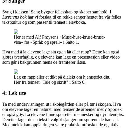
3: Sanger
Syng i klassen! Sang bygger fellesskap og skaper samhold. I
Lærerens bok
har vi forslag til en rekke sanger hentet fra vår felles
tekstkultur og som passer til temaet i elevboka.
Her er med Alf Prøysens «Muse-huse-kruse-bruse-
visa» fra «Språk og sprell» i Salto 1.
Hva med å la elevene lage sin egen låt eller rapp? Dette kan også
gjøres tverrfaglig, og elevene kan lage en presentasjon eller video
som går i bakgrunnen mens de framfører låten.
Lag en rapp eller et dikt på dialekt om hjemstedet ditt.
Her fra temaet "Tale og skrift" i Salto 6.
4: Lek ute
Ta med undervisningen ut i skolegården eller på tur i skogen. Hva
om elevene lager en natursti med temaer de arbeider med? Sporlek
er også gøy. La elevene finne spor etter mennesker og dyr utendørs.
Deretter lager de en tekst i valgfri sjanger om sporene de har sett.
Med utelek kan opplæringen være praktisk, utforskende og aktiv.