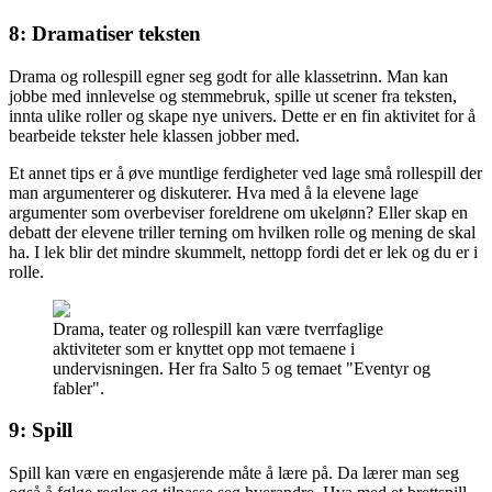
8: Dramatiser teksten
Drama og rollespill egner seg godt for alle klassetrinn. Man kan
jobbe med innlevelse og stemmebruk, spille ut scener fra teksten,
innta ulike roller og skape nye univers. Dette er en fin aktivitet for å
bearbeide tekster hele klassen jobber med.
Et annet tips er å øve muntlige ferdigheter ved lage små rollespill der
man argumenterer og diskuterer. Hva med å la elevene lage
argumenter som overbeviser foreldrene om ukelønn? Eller skap en
debatt der elevene triller terning om hvilken rolle og mening de skal
ha. I lek blir det mindre skummelt, nettopp fordi det er lek og du er i
rolle.
Drama, teater og rollespill kan være tverrfaglige
aktiviteter som er knyttet opp mot temaene i
undervisningen. Her fra Salto 5 og temaet "Eventyr og
fabler".
9: Spill
Spill kan være en engasjerende måte å lære på. Da lærer man seg