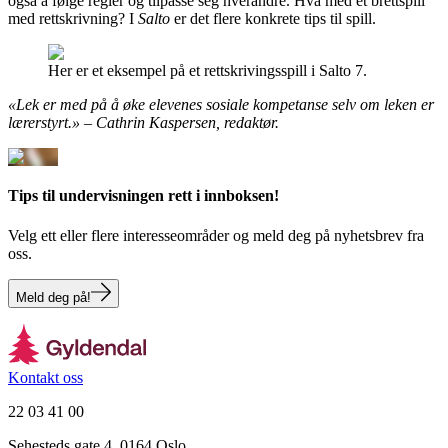
også å følge regler og tilpasse seg hverandre. Hva med et brettspill
med rettskrivning? I
Salto
er det flere konkrete tips til spill.
Her er et eksempel på et rettskrivingsspill i Salto 7.
«Lek er med på å øke elevenes sosiale kompetanse selv om leken er
lærerstyrt.» – Cathrin Kaspersen, redaktør.
Tips til undervisningen rett i innboksen!
Velg ett eller flere interesseområder og meld deg på nyhetsbrev fra
oss.
Meld deg på!
Kontakt oss
22 03 41 00
Sehesteds gate 4, 0164 Oslo