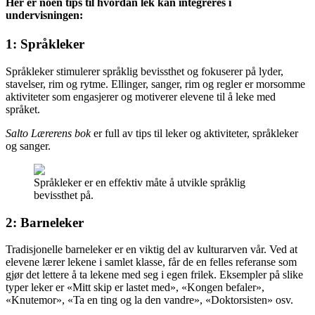
Her er noen tips til hvordan lek kan integreres i
undervisningen:
1: Språkleker
Språkleker stimulerer språklig bevissthet og fokuserer på lyder,
stavelser, rim og rytme. Ellinger, sanger, rim og regler er morsomme
aktiviteter som engasjerer og motiverer elevene til å leke med
språket.
Salto Lærerens bok
er full av tips til leker og aktiviteter, språkleker
og sanger.
Språkleker er en effektiv måte å utvikle språklig
bevissthet på.
2: Barneleker
Tradisjonelle barneleker er en viktig del av kulturarven vår. Ved at
elevene lærer lekene i samlet klasse, får de en felles referanse som
gjør det lettere å ta lekene med seg i egen frilek. Eksempler på slike
typer leker er «Mitt skip er lastet med», «Kongen befaler»,
«Knutemor», «Ta en ting og la den vandre», «Doktorsisten» osv.