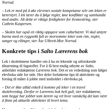
Norrud.
– Lek er med på å øke elevenes sosiale kompetanse selv om leken er
lærerstyrt. I lek lærer du å følge regler, løse konflikter og samhandle
med andre. Alt dette er viktige ferdigheter for livsmestring, sier
Cathrin Kaspersen.
– Skolen har også en viktig oppgave som culturbærer. Vi skal utstyre
barna med en ryggsekk full av morsomme leker som rim, regler,
sanger og ellinger, sier Åse Ulltveit-Moe Norrud.
Konkrete tips i
Salto Lærerens bok
Lek i skoletimene handler om å ha en lekende og utforskende
tilnærming til fagstoffet. For å få best mulig utbytte av
Salto
,
anbefaler redaktørene
Lærerens bok.
Det er en veiledning som følger
elevboka side for side. Her deler forfatterne tips til aktiviteter og
forslag til måter å jobbe med innholdet i elevboka på.
– Det er ikke alltid enkelt å komme på leker i en travel
skolehverdag. Derfor er Lærerens bok helt gull, sier redaktørene,
som begge har jobbet som lærere og vet hvor vanskelig det kan være
å finne på aktuelle aktiviteter til hvert tema.