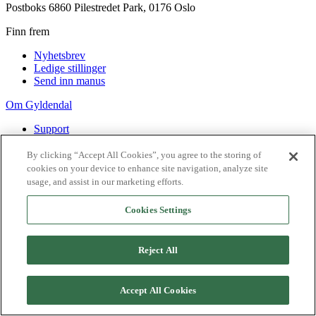
Postboks 6860 Pilestredet Park, 0176 Oslo
Finn frem
Nyhetsbrev
Ledige stillinger
Send inn manus
Om Gyldendal
Support
Presse
Agency
By clicking “Accept All Cookies”, you agree to the storing of
cookies on your device to enhance site navigation, analyze site
©
2026
Gyldendal
usage, and assist in our marketing efforts.
Personvernerklæringer
Informasjonskapsler
Cookies Settings
Reject All
Accept All Cookies