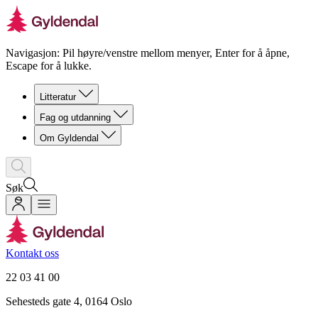
Navigasjon: Pil høyre/venstre mellom menyer, Enter for å åpne,
Escape for å lukke.
Litteratur
Fag og utdanning
Om Gyldendal
Søk
Kontakt oss
22 03 41 00
Sehesteds gate 4, 0164 Oslo