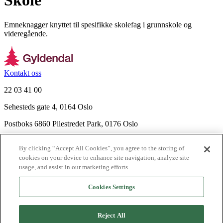
Skole
Emneknagger knyttet til spesifikke skolefag i grunnskole og
videregående.
Kontakt oss
22 03 41 00
Sehesteds gate 4, 0164 Oslo
Postboks 6860 Pilestredet Park, 0176 Oslo
Finn frem
By clicking “Accept All Cookies”, you agree to the storing of
Nyhetsbrev
cookies on your device to enhance site navigation, analyze site
Ledige stillinger
usage, and assist in our marketing efforts.
Send inn manus
Cookies Settings
Om Gyldendal
Support
Reject All
Presse