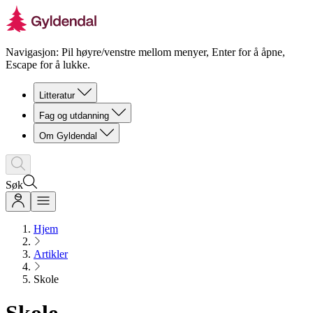
Navigasjon: Pil høyre/venstre mellom menyer, Enter for å åpne,
Escape for å lukke.
Litteratur
Fag og utdanning
Om Gyldendal
Søk
Hjem
Artikler
Skole