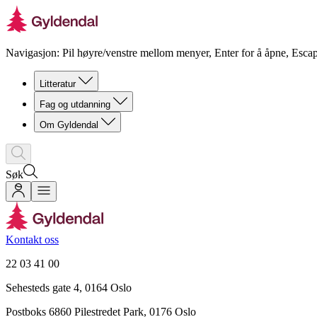
Navigasjon: Pil høyre/venstre mellom menyer, Enter for å åpne, Escap
Litteratur
Fag og utdanning
Om Gyldendal
Søk
Kontakt oss
22 03 41 00
Sehesteds gate 4, 0164 Oslo
Postboks 6860 Pilestredet Park, 0176 Oslo