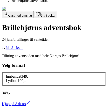
Brillebjørns adventsbok
Last ned omslag
Bla i boka
Brillebjørns adventsbok
24 julefortellinger til ventetiden
av
Ida Jackson
Tilbring adventstiden med hele Norges Brillebjørn!
Velg format
Innbundet
349
,-
Lydbok
199
,-
349,-
Kjøp på Ark.no