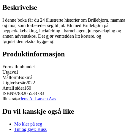
Beskrivelse
I denne boka får du 24 illustrerte historier om Brillebjørn, mamma
og mor, som forbereder seg til jul. Bli med Brillebjørn på
pepperkakebaking, luciafeiring i barnehagen, julegavelaging og
annen adventskos. Det gjør ventetiden litt kortere, og
førjulstiden ekstra hyggelig!
Produktinformasjon
Format
Innbundet
Utgave
1
Målform
Bokmål
Utgivelsesår
2022
Antall sider
160
ISBN
9788205533783
Illustratør
Jens A. Larsen Aas
Du vil kanskje også like
Mo kler på seg
Tut og kjør: Buss