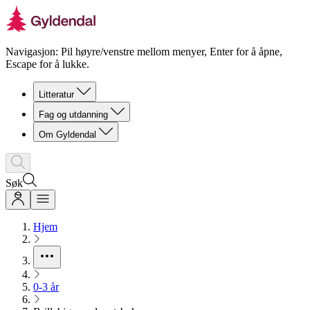
Navigasjon: Pil høyre/venstre mellom menyer, Enter for å åpne,
Escape for å lukke.
Litteratur
Fag og utdanning
Om Gyldendal
Søk
Hjem
0-3 år