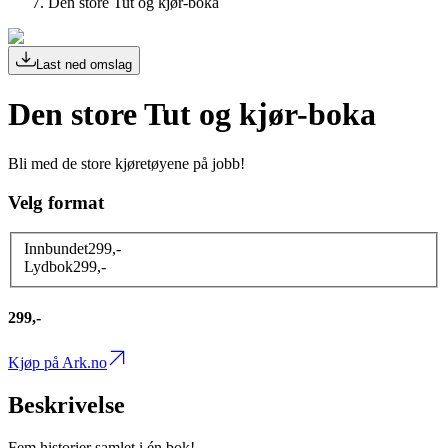
Den store Tut og kjør-boka
Last ned omslag
Den store Tut og kjør-boka
Bli med de store kjøretøyene på jobb!
Velg format
Innbundet
299
,-
Lydbok
299
,-
299,-
Kjøp på Ark.no
Beskrivelse
Fem historier samlet i én bok!