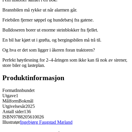
Brannbilen må rykke ut når alarmen går.
Feiebilen fjerner søppel og hundebæsj fra gatene.
Bulldoseren borer ut enorme steinblokker fra fjellet.
En bil har kjørt ut i grøfta, og bergingsbilen må trå til.
Og hva er det som ligger i åkeren foran traktoren?
Perfekt høytlesning for 2–4-åringen som ikke kan få nok av sirener,
store biler og lasteplan.
Produktinformasjon
Format
Innbundet
Utgave
1
Målform
Bokmål
Utgivelsesår
2025
Antall sider
136
ISBN
9788205610026
Illustratør
Ingebjørg Faugstad Mæland