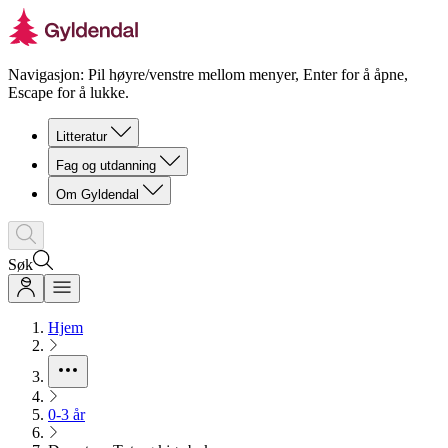
Navigasjon: Pil høyre/venstre mellom menyer, Enter for å åpne,
Escape for å lukke.
Litteratur
Fag og utdanning
Om Gyldendal
Søk
Hjem
0-3 år