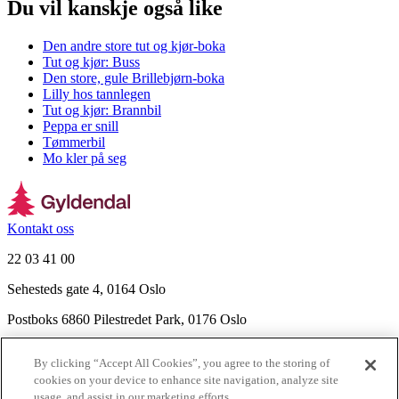
Du vil kanskje også like
Den andre store tut og kjør-boka
Tut og kjør: Buss
Den store, gule Brillebjørn-boka
Lilly hos tannlegen
Tut og kjør: Brannbil
Peppa er snill
Tømmerbil
Mo kler på seg
Kontakt oss
22 03 41 00
Sehesteds gate 4, 0164 Oslo
Postboks 6860 Pilestredet Park, 0176 Oslo
Finn frem
By clicking “Accept All Cookies”, you agree to the storing of
Nyhetsbrev
cookies on your device to enhance site navigation, analyze site
Ledige stillinger
usage, and assist in our marketing efforts.