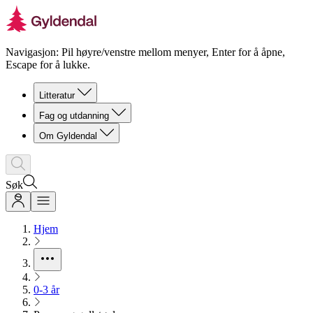
Navigasjon: Pil høyre/venstre mellom menyer, Enter for å åpne,
Escape for å lukke.
Litteratur
Fag og utdanning
Om Gyldendal
Søk
Hjem
0-3 år