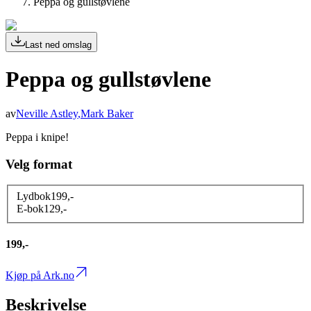
Peppa og gullstøvlene
Last ned omslag
Peppa og gullstøvlene
av
Neville Astley
,
Mark Baker
Peppa i knipe!
Velg format
Lydbok
199
,-
E-bok
129
,-
199,-
Kjøp på Ark.no
Beskrivelse