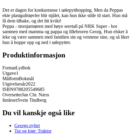
Det er dagen for konkurranse i sølepytthopping. Men da Peppas
ekte plastgullstøvler blir stjålet, kan hun ikke stille til start. Hun må
få dem tilbake, og det litt kvikt!
Peppa - storsjarmøren med høye seertall på NRK Super - bor
sammen med mamma og pappa og lillebroren Georg. Hun elsker å
leke og være sammen med familien sin og vennene sine, og så liker
hun å hoppe opp og ned i sølepytter.
Produktinformasjon
Format
Lydbok
Utgave
1
Målform
Bokmål
Utgivelsesår
2022
ISBN
9788205549685
Oversetter
Jan Chr. Næss
Innleser
Svein Tindberg
Du vil kanskje også like
Georgs nyhet
Tut og kjør: Traktor