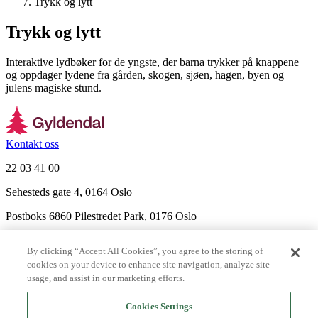
Trykk og lytt
Trykk og lytt
Interaktive lydbøker for de yngste, der barna trykker på knappene
og oppdager lydene fra gården, skogen, sjøen, hagen, byen og
julens magiske stund.
Kontakt oss
22 03 41 00
Sehesteds gate 4, 0164 Oslo
Postboks 6860 Pilestredet Park, 0176 Oslo
Finn frem
By clicking “Accept All Cookies”, you agree to the storing of
Nyhetsbrev
cookies on your device to enhance site navigation, analyze site
Ledige stillinger
usage, and assist in our marketing efforts.
Send inn manus
Cookies Settings
Om Gyldendal