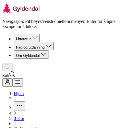
Navigasjon: Pil høyre/venstre mellom menyer, Enter for å åpne,
Escape for å lukke.
Litteratur
Fag og utdanning
Om Gyldendal
Søk
Hjem
0-3 år